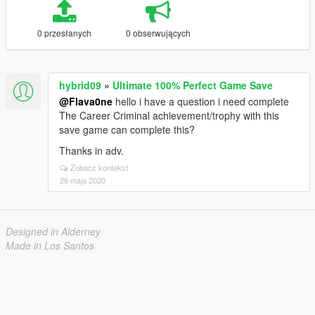
0 przesłanych
0 obserwujących
hybrid09
»
Ultimate 100% Perfect Game Save
@Flava0ne
hello i have a question i need complete
The Career Criminal achievement/trophy with this
save game can complete this?
Thanks in adv.
Zobacz kontekst
26 maja 2020
Designed in Alderney
Made in Los Santos