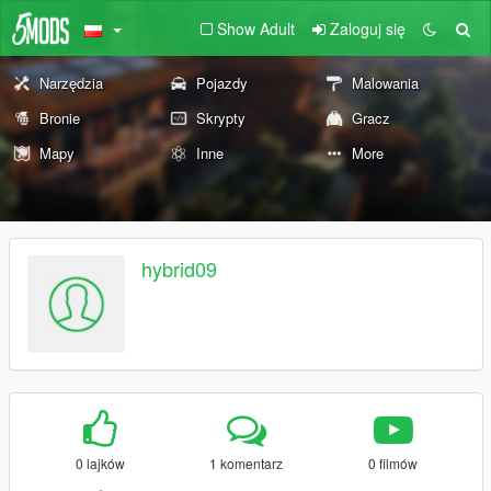
Show Adult
Zaloguj się
Narzędzia
Pojazdy
Malowania
Bronie
Skrypty
Gracz
Mapy
Inne
More
hybrid09
0 lajków
1 komentarz
0 filmów