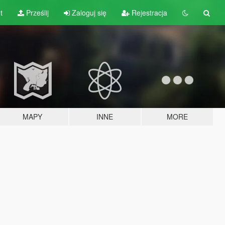
t
Prześlij
Zaloguj się
Rejestracja
MAPY
INNE
MORE