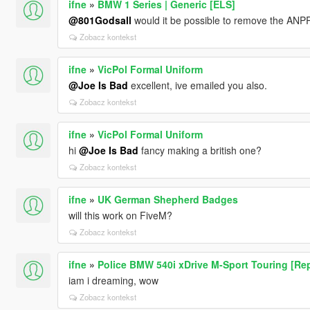
ifne
»
BMW 1 Series | Generic [ELS]
@801Godsall
would it be possible to remove the AN
Zobacz kontekst
ifne
»
VicPol Formal Uniform
@Joe Is Bad
excellent, ive emailed you also.
Zobacz kontekst
ifne
»
VicPol Formal Uniform
hi
@Joe Is Bad
fancy making a british one?
Zobacz kontekst
ifne
»
UK German Shepherd Badges
will this work on FiveM?
Zobacz kontekst
ifne
»
Police BMW 540i xDrive M-Sport Touring [Rep
iam i dreaming, wow
Zobacz kontekst