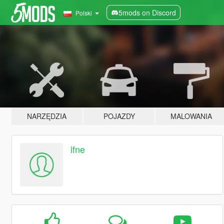
5mods on Discord
Polski
NARZĘDZIA
POJAZDY
MALOWANIA
ifne