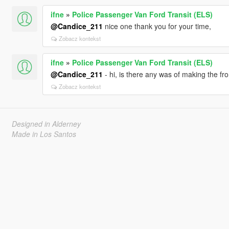
ifne
»
Police Passenger Van Ford Transit (ELS)
@Candice_211
nice one thank you for your time,
Zobacz kontekst
ifne
»
Police Passenger Van Ford Transit (ELS)
@Candice_211
- hi, is there any was of making the fron
Zobacz kontekst
Designed in Alderney
Made in Los Santos