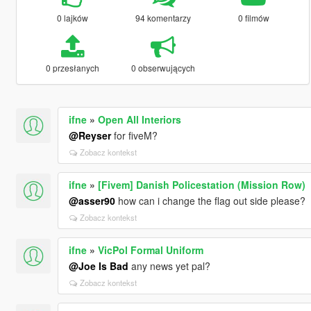
0 lajków
94 komentarzy
0 filmów
0 przesłanych
0 obserwujących
ifne
»
Open All Interiors
@Reyser
for fiveM?
Zobacz kontekst
ifne
»
[Fivem] Danish Policestation (Mission Row)
@asser90
how can i change the flag out side please?
Zobacz kontekst
ifne
»
VicPol Formal Uniform
@Joe Is Bad
any news yet pal?
Zobacz kontekst