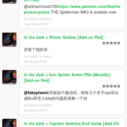
@arkhamhood155
https://www.patreon.com/likethe
person/posts
THE Spiderman MK3 is avilable now
Zobacz kontekst
1 września 2019
in the dark
»
Winter Soldier [Add-on Ped]
厉害了我的哥
Zobacz kontekst
30 sierpnia 2019
in the dark
»
Iron Spider Armor PS4 (Metallic)
[Add-on Ped]
@fakeplastic
哥能加个微信吗，我有几个关于xps导出
成fbx再导入3ds的问题想请教一下你
Zobacz kontekst
25 sierpnia 2019
in the dark
»
Captain America End Game [Add-On