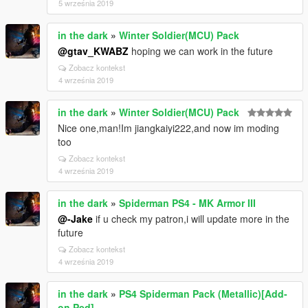
5 września 2019
in the dark
»
Winter Soldier(MCU) Pack
@gtav_KWABZ
hoping we can work in the future
Zobacz kontekst
4 września 2019
in the dark
»
Winter Soldier(MCU) Pack
Nice one,man!Im jiangkaiyi222,and now im moding
too
Zobacz kontekst
4 września 2019
in the dark
»
Spiderman PS4 - MK Armor III
@-Jake
if u check my patron,i will update more in the
future
Zobacz kontekst
4 września 2019
in the dark
»
PS4 Spiderman Pack (Metallic)[Add-
on Ped]