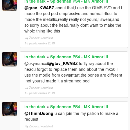
in the dark
»
Spiderman PS4 - MK Armor III
@gtav_KWABZ
,about that,i use the GIMS EVO and i
made the ped ped empressive and normal rflect to
made the metallic,really really not yours,i swear,and
so sorry about the head,really dont want to make the
whole thing like this
Zobacz kontekst
15 października 2019
in the dark
»
Spiderman PS4 - MK Armor III
@okymanxxi
@gtav_KWABZ
turlly sry about the
head,i forgot to replace them,and about the mk50,i
use the modle from deviantart,the bones are different
,not yours,i made it a streamed ped
Zobacz kontekst
15 października 2019
in the dark
»
Spiderman PS4 - MK Armor III
@ThinhDuong
u can join the my patron to make a
request
Zobacz kontekst