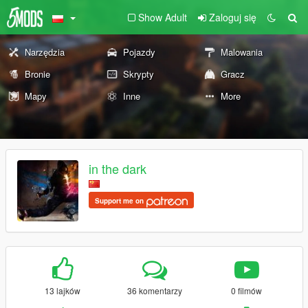
Show Adult
Zaloguj się
Narzędzia
Pojazdy
Malowania
Bronie
Skrypty
Gracz
Mapy
Inne
More
in the dark
Support me on
13 lajków
36 komentarzy
0 filmów