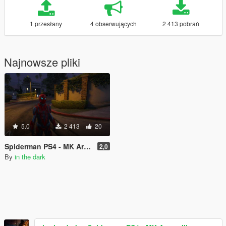
1 przesłany
4 obserwujących
2 413 pobrań
Najnowsze pliki
5.0
2 413
20
Spiderman PS4 - MK Armor III
2,0
By
in the dark