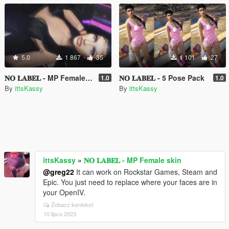
5.0
1 867
35
1 101
27
𝐍𝐎 𝐋𝐀𝐁𝐄𝐋 - MP Female skin
𝐍𝐎 𝐋𝐀𝐁𝐄𝐋 - 5 Pose Pack
1.0
1.0
By
ittsKassy
By
ittsKassy
ittsKassy
»
𝐍𝐎 𝐋𝐀𝐁𝐄𝐋 - MP Female skin
@greg22
It can work on Rockstar Games, Steam and
Epic. You just need to replace where your faces are in
your OpenIV.
Zobacz kontekst
10 lipca 2023