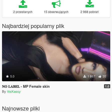
2 przesłanych
15 obserwujących
2 968 pobrań
Najbardziej popularny plik
5.0
1 867
35
𝐍𝐎 𝐋𝐀𝐁𝐄𝐋 - MP Female skin
1.0
By
ittsKassy
Najnowsze pliki