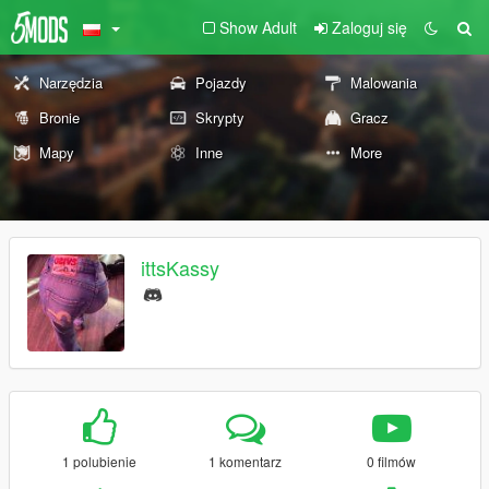
Show Adult
Zaloguj się
Narzędzia
Pojazdy
Malowania
Bronie
Skrypty
Gracz
Mapy
Inne
More
ittsKassy
1 polubienie
1 komentarz
0 filmów