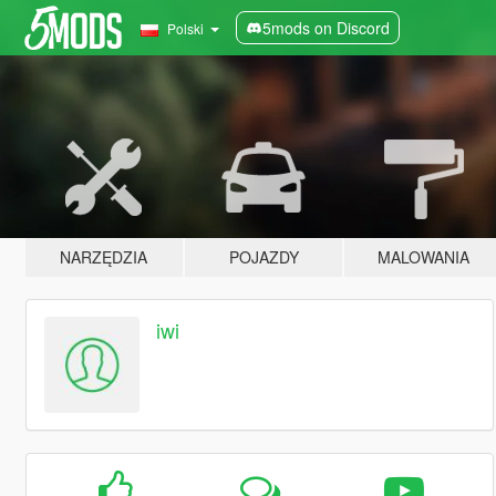
5mods on Discord
Polski
NARZĘDZIA
POJAZDY
MALOWANIA
iwi