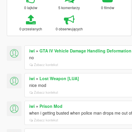
0 lajków
5 komentarzy
0 filmów
0 przesłanych
0 obserwujących
iwi
»
GTA IV Vehicle Damage Handling Deformation
no
Zobacz kontekst
iwi
»
Lost Weapon [LUA]
nice mod
Zobacz kontekst
iwi
»
Prison Mod
when i getting busted when police man drops me out of a
Zobacz kontekst