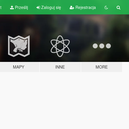
t
Prześlij
Zaloguj się
Rejestracja
MAPY
INNE
MORE