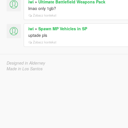
iwi
»
Ultimate Battlefield Weapons Pack
lmao only 1gb?
Zobacz kontekst
iwi
»
Spawn MP Vehicles in SP
uptade pls
Zobacz kontekst
Designed in Alderney
Made in Los Santos