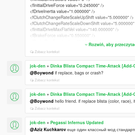
<fInitialDriveForce value="0.245000" />
<fDriveInertia value="1.000000" />
<fClutchChangeRateScaleUpShift value="5.000000" />
<fClutchChangeRateScaleDownShift value="5.000000" 
<fInitialDriveMaxFlatVel value="140.000000" />
<fBrakeForce value="0.550000" />
<fBrakeBiasFront value="0.600000" />
Rozwiń, aby przeczyta
<fHandBrakeForce value="0.600000" />
Zobacz kontekst
<fSteeringLock value="30.000000" />
<fTractionCurveMax value="2.350000" />
<fTractionCurveMin value="2.050000" />
jok-den
»
Dinka Blista Compact Time-Attack [Add-O
<fTractionCurveLateral value="22.500000" />
@Boywond
if replace, bags or crash?
<fTractionSpringDeltaMax value="0.180000" />
Zobacz kontekst
<fLowSpeedTractionLossMult value="1.000000" />
<fCamberStiffnesss value="0.000000" />
jok-den
»
Dinka Blista Compact Time-Attack [Add-O
<fTractionBiasFront value="0.495000" />
@Boywond
hello friend. if replace blista (color, race),
<fTractionLossMult value="1.000000" />
<fSuspensionForce value="2.450000" />
Zobacz kontekst
<fSuspensionCompDamp value="1.400000" />
<fSuspensionReboundDamp value="2.400000" />
jok-den
»
Pegassi Infernus Updated
<fSuspensionUpperLimit value="0.100000" />
@Aziz Kuchkarov
еще один классный мод стандартн
<fSuspensionLowerLimit value="-0.080000" />