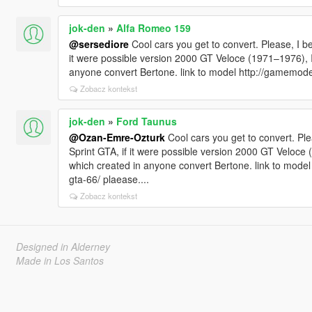
<Item type="NULL" />
<Item type="NULL" />
jok-den
»
Alfa Romeo 159
<Item type="NULL" />
</SubHandlingData>
@sersediore
Cool cars you get to convert. Please, I b
</Item>
it were possible version 2000 GT Veloce (1971–1976), It
</HandlingData>
anyone convert Bertone. link to model http://gamemodels
</CHandlingDataMgr>
Zobacz kontekst
jok-den
»
Ford Taunus
@Ozan-Emre-Ozturk
Cool cars you get to convert. Pl
Sprint GTA, if it were possible version 2000 GT Veloce 
which created in anyone convert Bertone. link to model 
gta-66/ plaease....
Zobacz kontekst
Designed in Alderney
Made in Los Santos