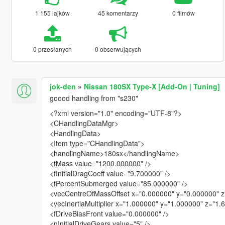
1 155 lajków
45 komentarzy
0 filmów
0 przesłanych
0 obserwujących
jok-den
»
Nissan 180SX Type-X [Add-On | Tuning]
goood handling from "s230"
<?xml version="1.0" encoding="UTF-8"?>
<CHandlingDataMgr>
<HandlingData>
<Item type="CHandlingData">
<handlingName>180sx</handlingName>
<fMass value="1200.000000" />
<fInitialDragCoeff value="9.700000" />
<fPercentSubmerged value="85.000000" />
<vecCentreOfMassOffset x="0.000000" y="0.000000" z
<vecInertiaMultiplier x="1.000000" y="1.000000" z="1.
<fDriveBiasFront value="0.000000" />
<nInitialDriveGears value="5" />