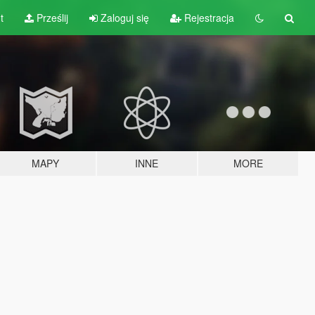
t
Prześlij
Zaloguj się
Rejestracja
MAPY
INNE
MORE