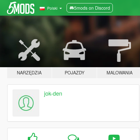
5mods on Discord
Polski
NARZĘDZIA
POJAZDY
MALOWANIA
jok-den