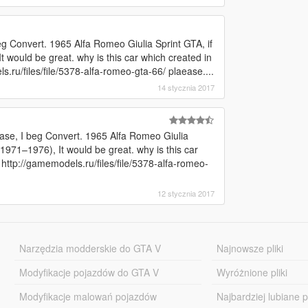
eg Convert. 1965 Alfa Romeo Giulia Sprint GTA, if
 would be great. why is this car which created in
.ru/files/file/5378-alfa-romeo-gta-66/ plaease....
14 stycznia 2017
ease, I beg Convert. 1965 Alfa Romeo Giulia
(1971–1976), It would be great. why is this car
http://gamemodels.ru/files/file/5378-alfa-romeo-
12 stycznia 2017
Narzędzia modderskie do GTA V
Najnowsze pliki
Modyfikacje pojazdów do GTA V
Wyróżnione pliki
Modyfikacje malowań pojazdów
Najbardziej lubiane pl