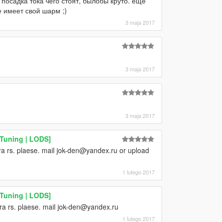
посадка тока чего стоят, былобы круто. еще
 имеет свой шарм ;)
3 maja 2017
3 maja 2017
3 maja 2017
 Tuning | LODS]
ra rs. plaese. mail jok-den@yandex.ru or upload
1 lutego 2017
 Tuning | LODS]
ra rs. plaese. mail jok-den@yandex.ru
1 lutego 2017