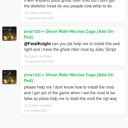
it with sriptand julios ghost rider mod but i dont get
the skeleton head do you peaple now what to do
Zobacz kontekst
14 października 2020
jona133r
»
Ghost Rider Nicolas Cage [Add-On
Ped]
@FatalKnight
can you pls help me to install this ped
right and i have the ghost rider mod by Júlio/ Script
Zobacz kontekst
13 października 2020
jona133r
»
Ghost Rider Nicolas Cage [Add-On
Ped]
please help me i dont know how to install the mod
and i get qot of the game when i set the mod to be
false so plsea help me to istall this mod the rigt way
Zobacz kontekst
4 września 2020