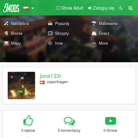
Show Adult
Zaloguj się
Narzędzia
Pojazdy
Malowania
Bronie
Skrypty
Gracz
Mapy
Inne
More
jona133r
copenhagen
3 lajków
5 komentarzy
0 filmów