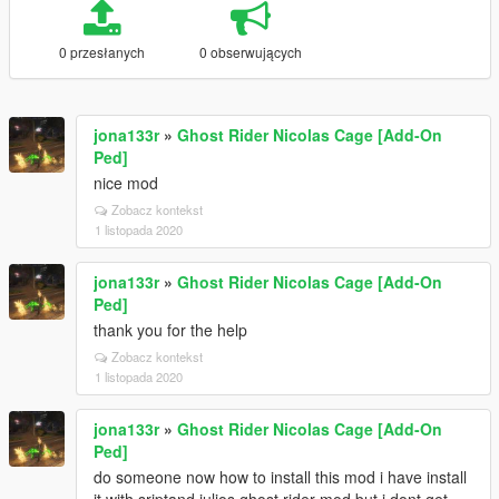
0 przesłanych
0 obserwujących
jona133r
»
Ghost Rider Nicolas Cage [Add-On
Ped]
nice mod
Zobacz kontekst
1 listopada 2020
jona133r
»
Ghost Rider Nicolas Cage [Add-On
Ped]
thank you for the help
Zobacz kontekst
1 listopada 2020
jona133r
»
Ghost Rider Nicolas Cage [Add-On
Ped]
do someone now how to install this mod i have install