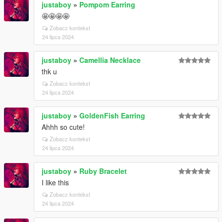
justaboy
»
Pompom Earring
🤩🤩🤩🤩
Zobacz kontekst
24 lipca 2024
justaboy
»
Camellia Necklace
thk u
Zobacz kontekst
24 lipca 2024
justaboy
»
GoldenFish Earring
Ahhh so cute!
Zobacz kontekst
24 lipca 2024
justaboy
»
Ruby Bracelet
I like this
Zobacz kontekst
24 lipca 2024