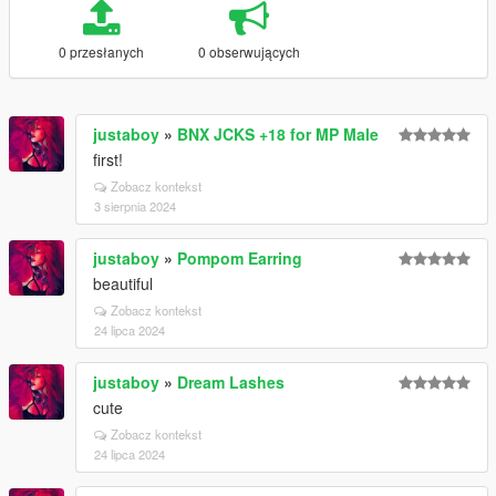
0 przesłanych
0 obserwujących
justaboy
»
BNX JCKS +18 for MP Male
first!
Zobacz kontekst
3 sierpnia 2024
justaboy
»
Pompom Earring
beautiful
Zobacz kontekst
24 lipca 2024
justaboy
»
Dream Lashes
cute
Zobacz kontekst
24 lipca 2024