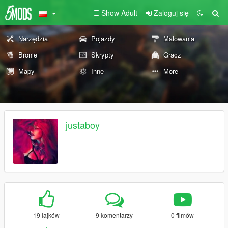
Show Adult
Zaloguj się
Narzędzia
Pojazdy
Malowania
Bronie
Skrypty
Gracz
Mapy
Inne
More
justaboy
19 lajków
9 komentarzy
0 filmów