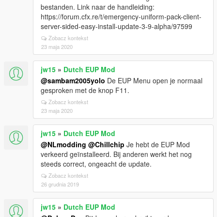
bestanden. Link naar de handleiding:
https://forum.cfx.re/t/emergency-uniform-pack-client-
server-sided-easy-install-update-3-9-alpha/97599
Zobacz kontekst
23 maja 2020
jw15
»
Dutch EUP Mod
@sambam2005yolo
De EUP Menu open je normaal
gesproken met de knop F11.
Zobacz kontekst
23 maja 2020
jw15
»
Dutch EUP Mod
@NLmodding
@Chillchip
Je hebt de EUP Mod
verkeerd geïnstalleerd. Bij anderen werkt het nog
steeds correct, ongeacht de update.
Zobacz kontekst
26 grudnia 2019
jw15
»
Dutch EUP Mod