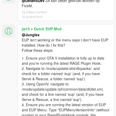
@DelanoDev
Dit kan zeker gebruikt worden op
FiveM.
Zobacz kontekst
26 grudnia 2019
jw15
»
Dutch EUP Mod
@Junglex
EUP isn't working or the menu says I don't have EUP
installed. How do I fix this?
Follow these steps:
1. Ensure your GTA V installation is fully up to date
and you're running the latest RAGE Plugin Hook.
2. Navigate to /mods/update/x64/dlcpacks/, and
check for a folder named 'eup' (and, if you have
Serve & Rescue, a folder named 'sup').
3. Using OpenIV, navigate to
/mods/update/update.rpf/common/data/dlclist.xml,
and check for a line named 'eup' (and, if you have
Serve & Rescue, a line named 'sup').
4. Ensure you are running the latest version of EUP
and EUP Menu. Type "EUPMenuVersionInfo" (without
quotes) in your RagePluginHook console, the