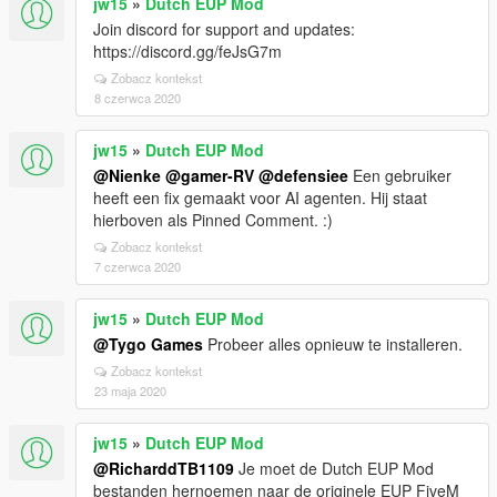
jw15
»
Dutch EUP Mod
Join discord for support and updates:
https://discord.gg/feJsG7m
Zobacz kontekst
8 czerwca 2020
jw15
»
Dutch EUP Mod
@Nienke
@gamer-RV
@defensiee
Een gebruiker
heeft een fix gemaakt voor AI agenten. Hij staat
hierboven als Pinned Comment. :)
Zobacz kontekst
7 czerwca 2020
jw15
»
Dutch EUP Mod
@Tygo Games
Probeer alles opnieuw te installeren.
Zobacz kontekst
23 maja 2020
jw15
»
Dutch EUP Mod
@RicharddTB1109
Je moet de Dutch EUP Mod
bestanden hernoemen naar de originele EUP FiveM