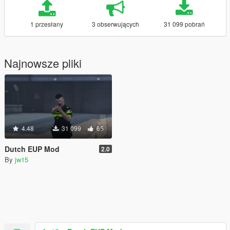
1 przesłany
3 obserwujących
31 099 pobrań
Najnowsze pliki
4.48
31 099
65
Dutch EUP Mod
2.0
By
jw15