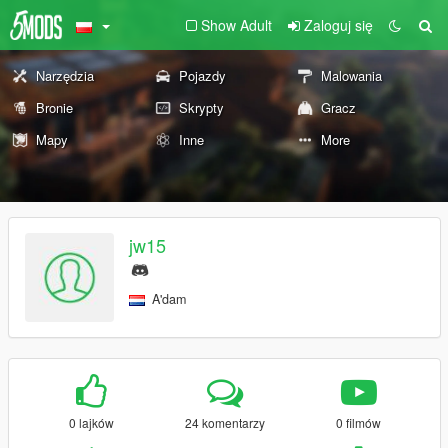
Show Adult
Zaloguj się
Narzędzia
Pojazdy
Malowania
Bronie
Skrypty
Gracz
Mapy
Inne
More
jw15
A'dam
0 lajków
24 komentarzy
0 filmów