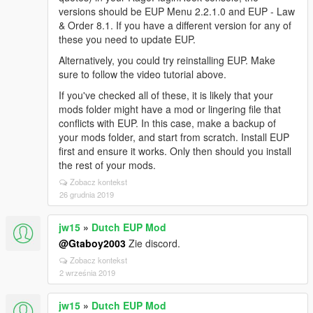
versions should be EUP Menu 2.2.1.0 and EUP - Law
& Order 8.1. If you have a different version for any of
these you need to update EUP.
Alternatively, you could try reinstalling EUP. Make
sure to follow the video tutorial above.
If you've checked all of these, it is likely that your
mods folder might have a mod or lingering file that
conflicts with EUP. In this case, make a backup of
your mods folder, and start from scratch. Install EUP
first and ensure it works. Only then should you install
the rest of your mods.
Zobacz kontekst
26 grudnia 2019
jw15
»
Dutch EUP Mod
@Gtaboy2003
Zie discord.
Zobacz kontekst
2 września 2019
jw15
»
Dutch EUP Mod