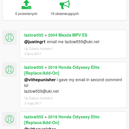
0 przesłanych
19 obserwujących
lazlow555
»
2004 Mazda MPV ES
@justingr1
email me lazlow555@ukr.net
Zobacz kontekst
5 lipca 2017
lazlow555
»
2019 Honda Odyssey Elite
[Replace/Add-On]
@vithepunisher
i gave my email in second comment
lol
lazlow555@ukr.net
Zobacz kontekst
3 maja 2017
lazlow555
»
2019 Honda Odyssey Elite
[Replace/Add-On]