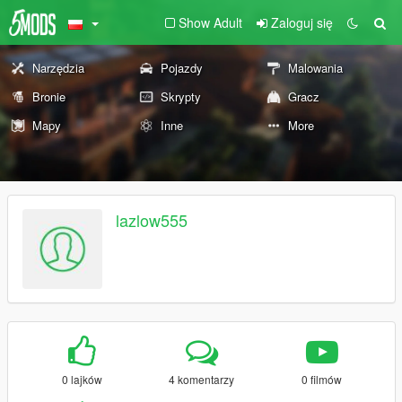
Show Adult
Zaloguj się
Narzędzia
Pojazdy
Malowania
Bronie
Skrypty
Gracz
Mapy
Inne
More
lazlow555
0 lajków
4 komentarzy
0 filmów