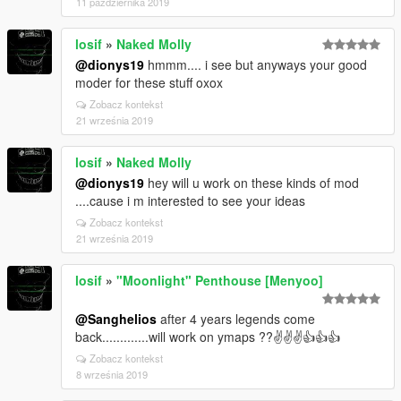
11 października 2019
losif
»
Naked Molly
@dionys19
hmmm.... i see but anyways your good
moder for these stuff oxox
Zobacz kontekst
21 września 2019
losif
»
Naked Molly
@dionys19
hey will u work on these kinds of mod
....cause i m interested to see your ideas
Zobacz kontekst
21 września 2019
losif
»
"Moonlight" Penthouse [Menyoo]
@Sanghelios
after 4 years legends come
back.............will work on ymaps ??✌✌✌👍👍👍
Zobacz kontekst
8 września 2019