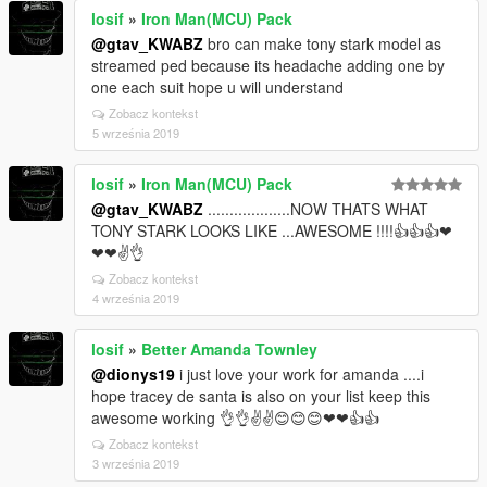
losif
»
Iron Man(MCU) Pack
@gtav_KWABZ
bro can make tony stark model as
streamed ped because its headache adding one by
one each suit hope u will understand
Zobacz kontekst
5 września 2019
losif
»
Iron Man(MCU) Pack
@gtav_KWABZ
...................NOW THATS WHAT
TONY STARK LOOKS LIKE ...AWESOME !!!!👍👍👍❤
❤❤✌👌
Zobacz kontekst
4 września 2019
losif
»
Better Amanda Townley
@dionys19
i just love your work for amanda ....i
hope tracey de santa is also on your list keep this
awesome working 👌👌✌✌😊😊😊❤❤👍👍
Zobacz kontekst
3 września 2019