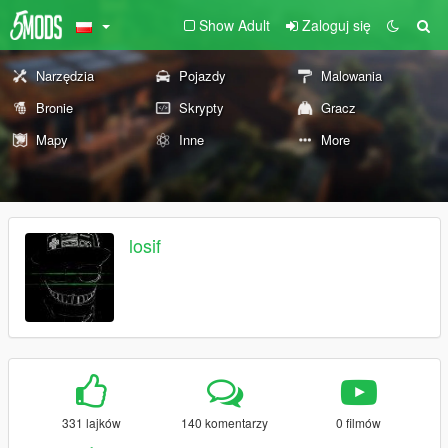
Show Adult
Zaloguj się
Narzędzia
Pojazdy
Malowania
Bronie
Skrypty
Gracz
Mapy
Inne
More
losif
331 lajków
140 komentarzy
0 filmów