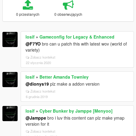
0 przesłanych
0 obserwujących
losif
»
Gameconfig for Legacy & Enhanced
@F7YO
bro can u patch this with latest wov (world of
variety)
Zobacz kontekst
22 stycznia 2020
losif
»
Better Amanda Townley
@dionys19
plz make a addon version
Zobacz kontekst
6 grudnia 2019
losif
»
Cyber Bunker by Jamppe [Menyoo]
@Jamppe
bro i luv this content can plz make ymap
version for it
Zobacz kontekst