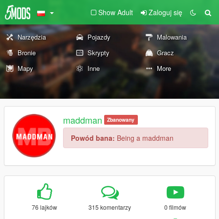
Show Adult
Zaloguj się
Narzędzia
Pojazdy
Malowania
Bronie
Skrypty
Gracz
Mapy
Inne
More
maddman
Zbanowany
Powód bana:
Being a maddman
76 lajków
315 komentarzy
0 filmów