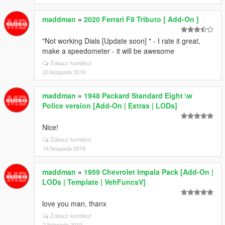
maddman
»
2020 Ferrari F8 Tributo [ Add-On ]
"Not working Dials [Update soon] " - I rate it great,
make a speedometer - it will be awesome
Zobacz kontekst
20 listopada 2019
maddman
»
1948 Packard Standard Eight \w
Police version [Add-On | Extras | LODs]
Nice!
Zobacz kontekst
16 listopada 2019
maddman
»
1959 Chevrolet Impala Pack [Add-On |
LODs | Template | VehFuncsV]
love you man, thanx
Zobacz kontekst
2 listopada 2019