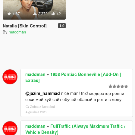
4.67
2 370
42
Natalia [Skin Control]
1.0
By
maddman
maddman
»
1958 Pontiac Bonneville [Add-On |
Extras]
@jazim_hammad
nice man! tnx! модератор ренни
соси мой хуй сайт ебучий ебаный в рот и в жопу
Zobacz kontekst
4 grudnia 2019
maddman
»
FullTraffic (Always Maximum Traffic /
Vehicle Density)