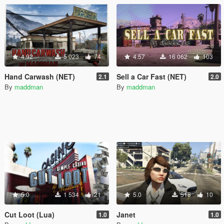
4.92
5 023
74
4.57
16 062
103
Hand Carwash (NET)
Sell a Car Fast (NET)
2.1
2.0
By
maddman
By
maddman
5.0
1 534
21
5.0
518
10
Cut Loot (Lua)
Janet
1.0
1.0