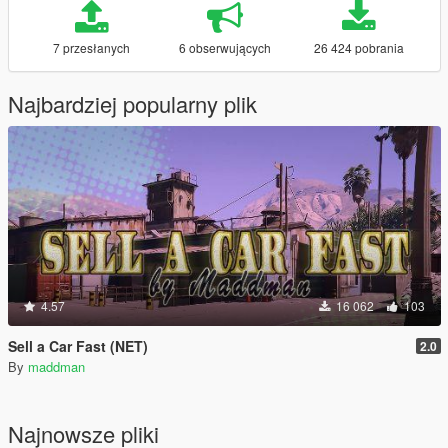
7 przesłanych
6 obserwujących
26 424 pobrania
Najbardziej popularny plik
4.57
16 062
103
Sell a Car Fast (NET)
2.0
By
maddman
Najnowsze pliki