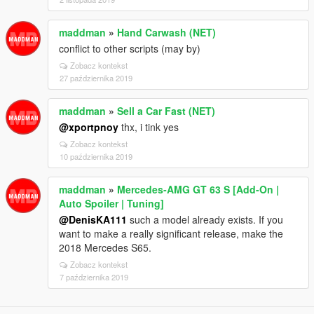
maddman
»
Hand Carwash (NET)
conflict to other scripts (may by)
Zobacz kontekst
27 października 2019
maddman
»
Sell a Car Fast (NET)
@xportpnoy
thx, i tink yes
Zobacz kontekst
10 października 2019
maddman
»
Mercedes‑AMG GT 63 S [Add-On |
Auto Spoiler | Tuning]
@DenisKA111
such a model already exists. If you
want to make a really significant release, make the
2018 Mercedes S65.
Zobacz kontekst
7 października 2019