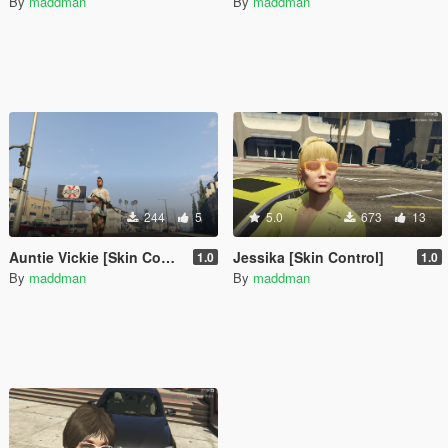
By
maddman
By
maddman
244
5
5.0
673
13
Auntie Vickie [Skin Control]
Jessika [Skin Control]
1.0
1.0
By
maddman
By
maddman