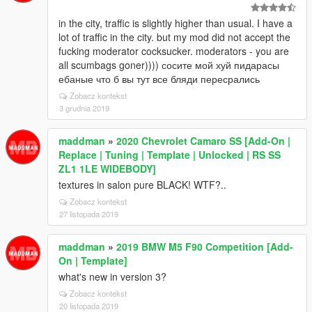
in the city, traffic is slightly higher than usual. I have a
lot of traffic in the city. but my mod did not accept the
fucking moderator cocksucker. moderators - you are
all scumbags goner)))) сосите мой хуй пидарасы
ебаные что б вы тут все бляди пересрались
Zobacz kontekst
3 grudnia 2019
maddman
»
2020 Chevrolet Camaro SS [Add-On |
Replace | Tuning | Template | Unlocked | RS SS
ZL1 1LE WIDEBODY]
textures in salon pure BLACK! WTF?..
Zobacz kontekst
27 listopada 2019
maddman
»
2019 BMW M5 F90 Competition [Add-
On | Template]
what's new in version 3?
Zobacz kontekst
20 listopada 2019