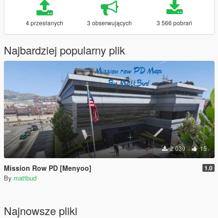
4 przesłanych
3 obserwujących
3 566 pobrań
Najbardziej popularny plik
2 039
15
Mission Row PD [Menyoo]
1.0
By
mattbud
Najnowsze pliki