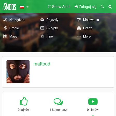
Show Adult
Zaloguj się
Narzędzia
Pojazdy
Malowania
Bronie
Skrypty
Gracz
Mapy
Inne
More
mattbud
0 lajków
1 komentarz
0 filmów