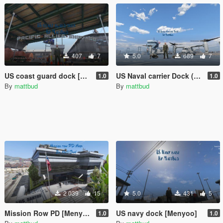
407
7
5.0
689
7
US coast guard dock [Menyoo]
US Naval carrier Dock (Menyoo)
1.0
1.0
By
mattbud
By
mattbud
2 039
15
5.0
431
5
Mission Row PD [Menyoo]
US navy dock [Menyoo]
1.0
1.0