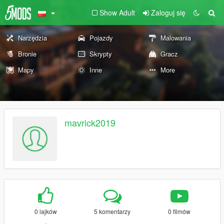
Show Adult
Zaloguj się
Narzędzia
Pojazdy
Malowania
Bronie
Skrypty
Gracz
Mapy
Inne
More
mavrick2019
0 lajków
5 komentarzy
0 filmów