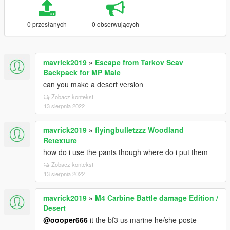
0 przesłanych
0 obserwujących
mavrick2019
»
Escape from Tarkov Scav
Backpack for MP Male
can you make a desert version
Zobacz kontekst
13 sierpnia 2022
mavrick2019
»
flyingbulletzzz Woodland
Retexture
how do i use the pants though where do i put them
Zobacz kontekst
13 sierpnia 2022
mavrick2019
»
M4 Carbine Battle damage Edition /
Desert
@oooper666
it the bf3 us marine he/she poste