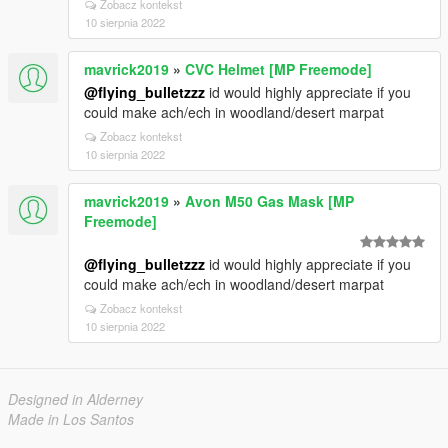
Zobacz kontekst
10 sierpnia 2022
mavrick2019
»
CVC Helmet [MP Freemode]
@flying_bulletzzz
id would highly appreciate if you
could make ach/ech in woodland/desert marpat
Zobacz kontekst
10 sierpnia 2022
mavrick2019
»
Avon M50 Gas Mask [MP
Freemode]
@flying_bulletzzz
id would highly appreciate if you
could make ach/ech in woodland/desert marpat
Zobacz kontekst
10 sierpnia 2022
Designed in Alderney
Made in Los Santos