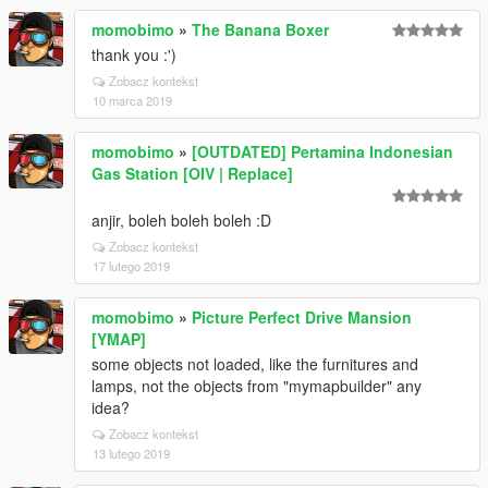
momobimo
»
The Banana Boxer
thank you :')
Zobacz kontekst
10 marca 2019
momobimo
»
[OUTDATED] Pertamina Indonesian
Gas Station [OIV | Replace]
anjir, boleh boleh boleh :D
Zobacz kontekst
17 lutego 2019
momobimo
»
Picture Perfect Drive Mansion
[YMAP]
some objects not loaded, like the furnitures and
lamps, not the objects from "mymapbuilder" any
idea?
Zobacz kontekst
13 lutego 2019