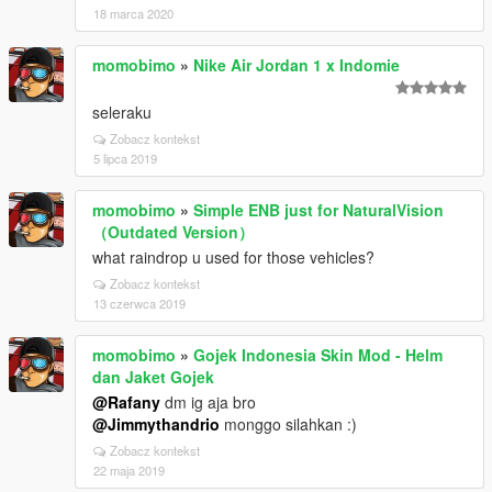
18 marca 2020
momobimo
»
Nike Air Jordan 1 x Indomie
seleraku
Zobacz kontekst
5 lipca 2019
momobimo
»
Simple ENB just for NaturalVision
（Outdated Version）
what raindrop u used for those vehicles?
Zobacz kontekst
13 czerwca 2019
momobimo
»
Gojek Indonesia Skin Mod - Helm
dan Jaket Gojek
@Rafany
dm ig aja bro
@Jimmythandrio
monggo silahkan :)
Zobacz kontekst
22 maja 2019