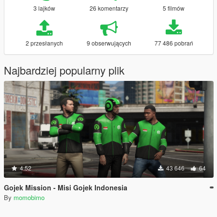
3 lajków
26 komentarzy
5 filmów
2 przesłanych
9 obserwujących
77 486 pobrań
Najbardziej popularny plik
4.52
43 646
64
Gojek Mission - Misi Gojek Indonesia
By
momobimo