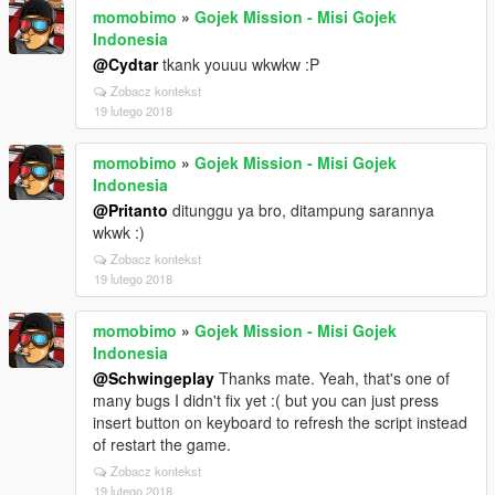
momobimo
»
Gojek Mission - Misi Gojek
Indonesia
@Cydtar
tkank youuu wkwkw :P
Zobacz kontekst
19 lutego 2018
momobimo
»
Gojek Mission - Misi Gojek
Indonesia
@Pritanto
ditunggu ya bro, ditampung sarannya
wkwk :)
Zobacz kontekst
19 lutego 2018
momobimo
»
Gojek Mission - Misi Gojek
Indonesia
@Schwingeplay
Thanks mate. Yeah, that's one of
many bugs I didn't fix yet :( but you can just press
insert button on keyboard to refresh the script instead
of restart the game.
Zobacz kontekst
19 lutego 2018