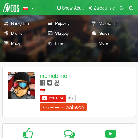
Show Adult
Zaloguj się
Narzędzia
Pojazdy
Malowania
Bronie
Skrypty
Gracz
Mapy
Inne
More
momobimo
Support me on