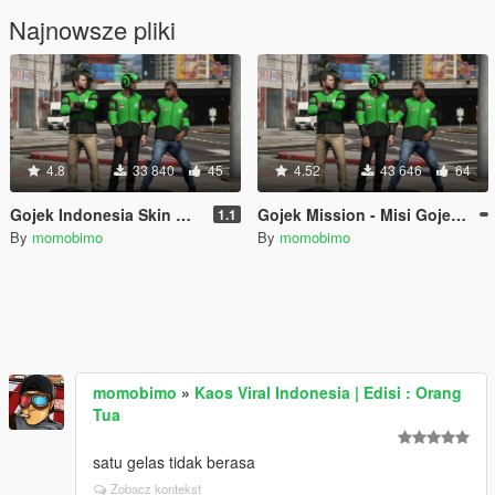
Najnowsze pliki
4.8
33 840
45
4.52
43 646
64
Gojek Indonesia Skin Mod - Helm dan Jaket Gojek
Gojek Mission - Misi Gojek Indonesia
1.1
By
momobimo
By
momobimo
momobimo
»
Kaos Viral Indonesia | Edisi : Orang
Tua
satu gelas tidak berasa
Zobacz kontekst