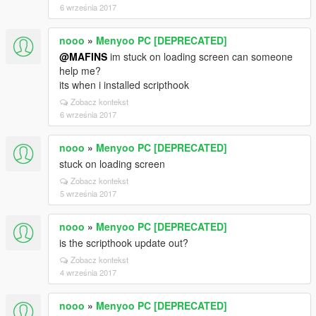
6 września 2017
nooo
»
Menyoo PC [DEPRECATED]
@MAFINS
im stuck on loading screen can someone
help me?
its when i installed scripthook
Zobacz kontekst
6 września 2017
nooo
»
Menyoo PC [DEPRECATED]
stuck on loading screen
Zobacz kontekst
5 września 2017
nooo
»
Menyoo PC [DEPRECATED]
is the scripthook update out?
Zobacz kontekst
4 września 2017
nooo
»
Menyoo PC [DEPRECATED]