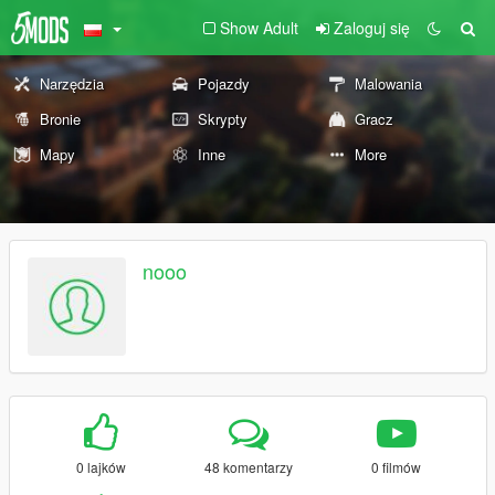
Show Adult
Zaloguj się
Narzędzia
Pojazdy
Malowania
Bronie
Skrypty
Gracz
Mapy
Inne
More
nooo
0 lajków
48 komentarzy
0 filmów