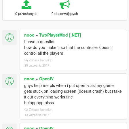
0 przesłanych
0 obserwujących
nooo
»
TwoPlayerMod [.NET]
I have a question
how do you make it so that the controller doesn't
control all the players
Zobacz kontekst
25 września 2017
nooo
»
OpenIV
guys help me pls when i put open iv asi my game
gets stuck on loading screen (doesnt crash) but i take
it out everything works fine
helpppppp plsss
Zobacz kontekst
13 września 2017
nooo
»
OpenIV