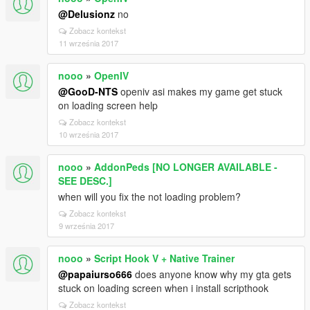
@Delusionz
no
Zobacz kontekst
11 września 2017
nooo
»
OpenIV
@GooD-NTS
openiv asi makes my game get stuck
on loading screen help
Zobacz kontekst
10 września 2017
nooo
»
AddonPeds [NO LONGER AVAILABLE -
SEE DESC.]
when will you fix the not loading problem?
Zobacz kontekst
9 września 2017
nooo
»
Script Hook V + Native Trainer
@papaiurso666
does anyone know why my gta gets
stuck on loading screen when i install scripthook
Zobacz kontekst