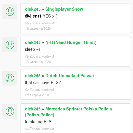
olek245
»
Singleplayer Snow
@Jjent1
YES >:(
Zobacz kontekst
16 września 2020
olek245
»
NHT(Need Hunger Thirst)
sleep =)
Zobacz kontekst
14 września 2020
olek245
»
Dutch Unmarked Passat
that car have ELS?
Zobacz kontekst
29 sierpnia 2020
olek245
»
Mercedes Sprinter Polska Policja
(Polish Police)
to nie ma ELS
Zobacz kontekst