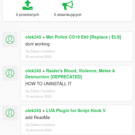
0 przesłanych
0 obserwujących
olek245
»
Met Police CO19 E60 [Replace | ELS]
dont working
Zobacz kontekst
20 września 2020
olek245
»
Raider's Blood, Violence, Melee &
Destruction [DEPRECATED]
HOW TO UNINSTALL IT
Zobacz kontekst
19 września 2020
olek245
»
LUA Plugin for Script Hook V
add ReadMe
Zobacz kontekst
19 września 2020