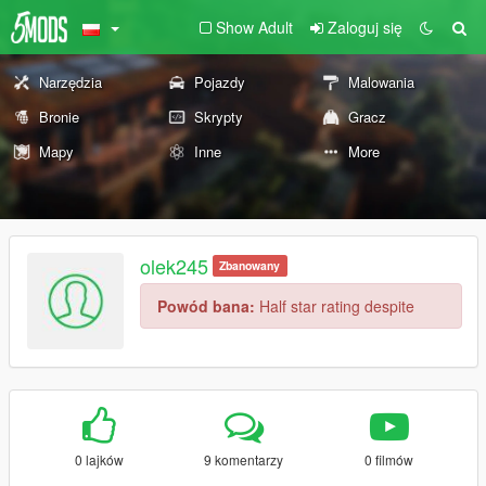
Show Adult
Zaloguj się
Narzędzia
Pojazdy
Malowania
Bronie
Skrypty
Gracz
Mapy
Inne
More
olek245
Zbanowany
Powód bana:
Half star rating despite
0 lajków
9 komentarzy
0 filmów