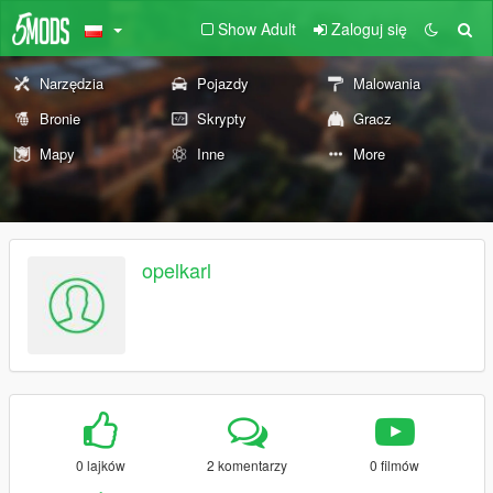
Show Adult
Zaloguj się
Narzędzia
Pojazdy
Malowania
Bronie
Skrypty
Gracz
Mapy
Inne
More
opelkarl
0 lajków
2 komentarzy
0 filmów