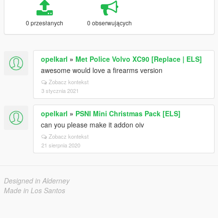
0 przesłanych
0 obserwujących
opelkarl
»
Met Police Volvo XC90 [Replace | ELS]
awesome would love a firearms version
Zobacz kontekst
3 stycznia 2021
opelkarl
»
PSNI Mini Christmas Pack [ELS]
can you please make it addon oiv
Zobacz kontekst
21 sierpnia 2020
Designed in Alderney
Made in Los Santos