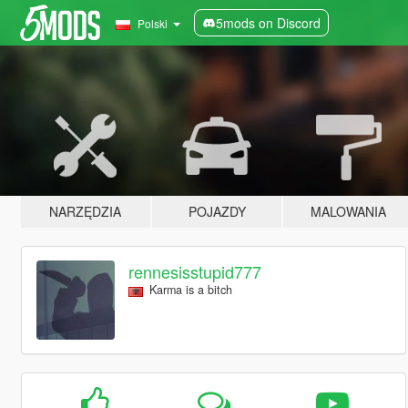
5mods on Discord
Polski
NARZĘDZIA
POJAZDY
MALOWANIA
rennesisstupid777
Karma is a bitch