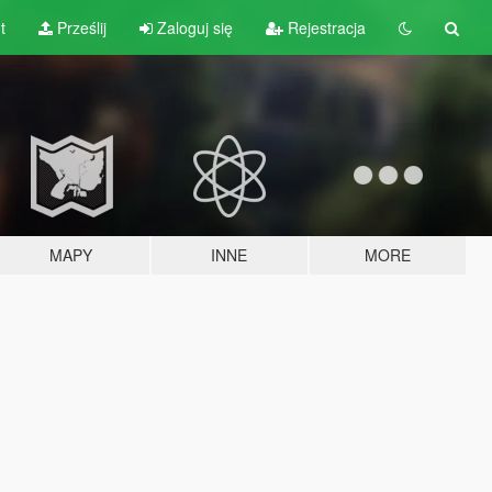
t
Prześlij
Zaloguj się
Rejestracja
MAPY
INNE
MORE