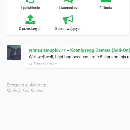
1 polubienie
1 komentarz
0 filmów
0 przesłanych
0 obserwujących
rennesisstupid777
»
Koenigsegg Gemera [Add-On]
Well well well, I got ban because I rate 5 stars on this
Zobacz kontekst
Designed in Alderney
Made in Los Santos