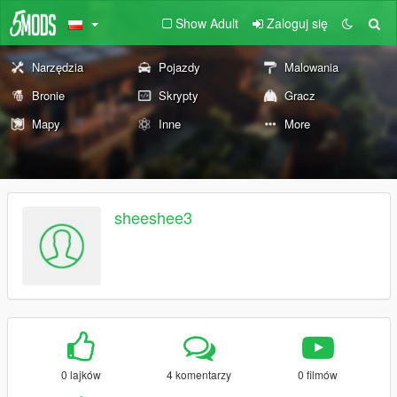
Show Adult
Zaloguj się
Narzędzia
Pojazdy
Malowania
Bronie
Skrypty
Gracz
Mapy
Inne
More
sheeshee3
0 lajków
4 komentarzy
0 filmów