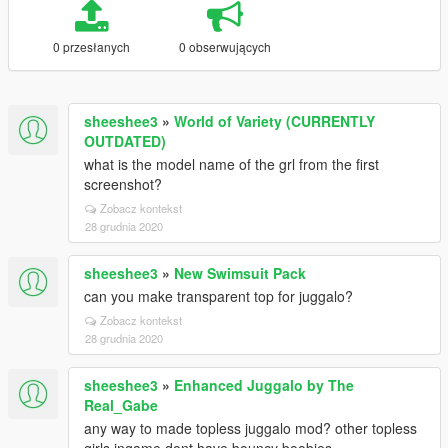
0 przesłanych
0 obserwujących
sheeshee3
»
World of Variety (CURRENTLY
OUTDATED)
what is the model name of the grl from the first
screenshot?
Zobacz kontekst
28 grudnia 2020
sheeshee3
»
New Swimsuit Pack
can you make transparent top for juggalo?
Zobacz kontekst
28 grudnia 2020
sheeshee3
»
Enhanced Juggalo by The
Real_Gabe
any way to made topless juggalo mod? other topless