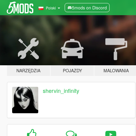
5mods on Discord
Polski
NARZĘDZIA
POJAZDY
MALOWANIA
shervin_infinity