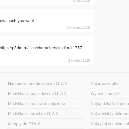
6 maja 2025
me ow much you want
22 kwietnia 2025
: https://p3dm.ru/files/characters/soldier/11757-
2 kwietnia 2025
Narzędzia modderskie do GTA V
Najnowsze pliki
Modyfikacje pojazdów do GTA V
Wyróżnione pliki
Modyfikacje malowań pojazdów
Najbardziej lubiane pl
Modyfikacje broni do GTA V
Najczęściej pobierane
Skrypty do GTA V
Najwyżej oceniane pl