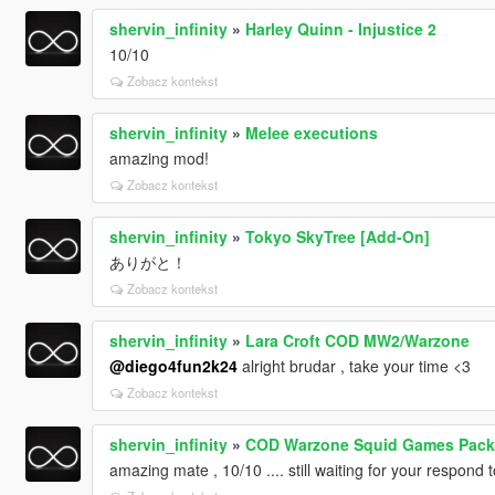
shervin_infinity
»
Harley Quinn - Injustice 2
10/10
Zobacz kontekst
shervin_infinity
»
Melee executions
amazing mod!
Zobacz kontekst
shervin_infinity
»
Tokyo SkyTree [Add-On]
ありがと！
Zobacz kontekst
shervin_infinity
»
Lara Croft COD MW2/Warzone
@diego4fun2k24
alright brudar , take your time <3
Zobacz kontekst
shervin_infinity
»
COD Warzone Squid Games Pack
amazing mate , 10/10 .... still waiting for your respond 