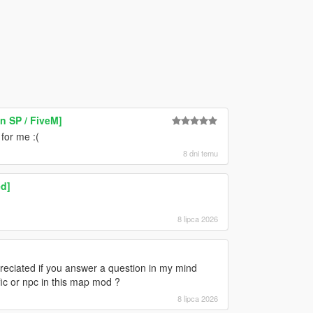
 SP / FiveM]
 for me :(
8 dni temu
d]
8 lipca 2026
appreciated if you answer a question in my mind
ffic or npc in this map mod ?
8 lipca 2026