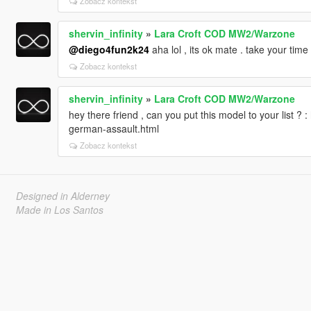
Zobacz kontekst
shervin_infinity
»
Lara Croft COD MW2/Warzone
@diego4fun2k24
aha lol , its ok mate . take your ti
Zobacz kontekst
shervin_infinity
»
Lara Croft COD MW2/Warzone
hey there friend , can you put this model to your list ? 
german-assault.html
Zobacz kontekst
Designed in Alderney
Made in Los Santos