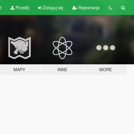
t
Prześlij
Zaloguj się
Rejestracja
MAPY
INNE
MORE