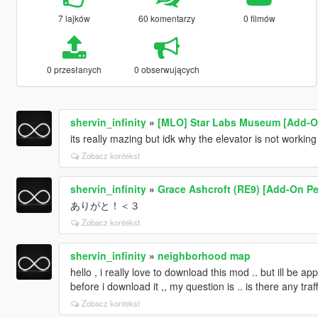
7 lajków
60 komentarzy
0 filmów
0 przesłanych
0 obserwujących
shervin_infinity
»
[MLO] Star Labs Museum [Add-On
its really mazing but idk why the elevator is not working
Zobacz kontekst
shervin_infinity
»
Grace Ashcroft (RE9) [Add-On Pe
ありがと！＜３
Zobacz kontekst
shervin_infinity
»
neighborhood map
hello , i really love to download this mod .. but ill be 
before i download it ,, my question is .. is there any tra
Zobacz kontekst