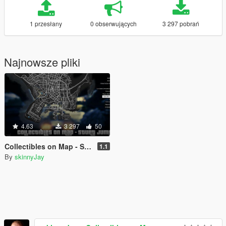
1 przesłany
0 obserwujących
3 297 pobrań
Najnowsze pliki
4.63
3 297
50
Collectibles on Map - Stunt Jumps
1.1
By
skinnyJay