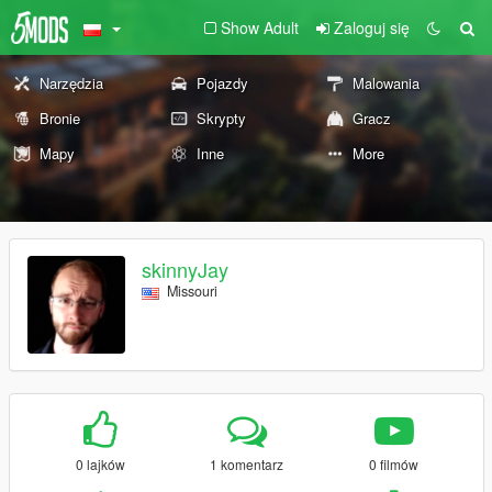
Show Adult
Zaloguj się
Narzędzia
Pojazdy
Malowania
Bronie
Skrypty
Gracz
Mapy
Inne
More
skinnyJay
Missouri
0 lajków
1 komentarz
0 filmów