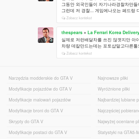
그동안 외국인들이 자기나라경찰차만들어
그런데 저 경찰... 게임에나오는 페드랑
Zobacz kontekst
thespears
»
La Ferrari Korea Deliver
실제로 저런배달차를 쓰진 않겟지만 아이
차량 데칼만드는데는 포토샵말고다른툴
Zobacz kontekst
Narzędzia modderskie do GTA V
Najnowsze pliki
Modyfikacje pojazdów do GTA V
Wyróżnione pliki
Modyfikacje malowań pojazdów
Najbardziej lubiane pl
Modyfikacje broni do GTA V
Najczęściej pobierane
Skrypty do GTA V
Najwyżej oceniane pl
Modyfikacje postaci do GTA V
Statystyki na GTA5