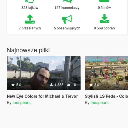
323 lajków
167 komentarzy
0 filmów
7 przesłanych
5 obserwujących
9 569 pobrań
Najnowsze pliki
5.0
1 555
16
5.0
New Eye Colors for Michael & Trevor
Stylish LS Peds - Colored Stocking, Jeans, Eye Color, Makeup(
By
thespears
By
thespears