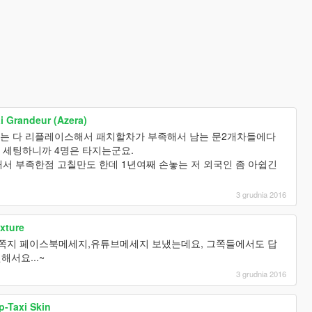
i Grandeur (Azera)
차는 다 리플레이스해서 패치할차가 부족해서 남는 문2개차들에다
단차로 세팅하니까 4명은 타지는군요.
서 부족한점 고칠만도 한데 1년여째 손놓는 저 외국인 좀 아쉽긴
3 grudnia 2016
xture
이버쪽지 페이스북메세지,유튜브메세지 보냈는데요, 그쪽들에서도 답
해서요...~
3 grudnia 2016
-Taxi Skin