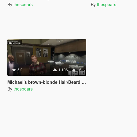
By
thespears
By
thespears
5.0
1 106
16
Michael's brown-blonde Hair/Beard pack
By
thespears