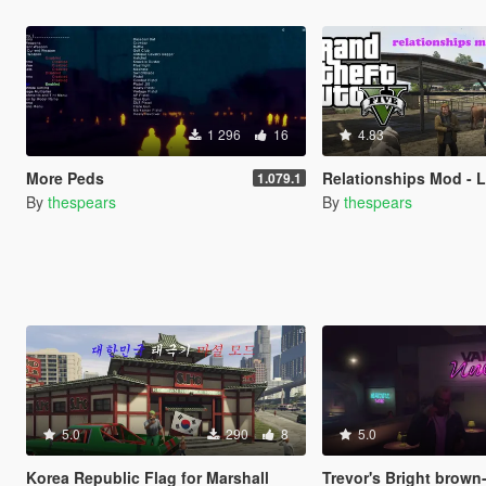
1 296
16
4.83
More Peds
Relationships Mod - Less Co
1.079.1
By
thespears
By
thespears
5.0
290
8
5.0
Korea Republic Flag for Marshall
Trevor's Bright brown-blonde