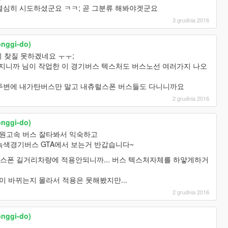
열심히 시도하셨군요 ㅋㅋ; 곧 그분류 해봐야겟군요
3 grudnia 2016
onggi-do)
 찾질 못하겠네요 ㅜㅜ;
4가지니까 님이 작업한 이 경기버스 텍스처도 버스노선 여러가지 나오
. 주변에 내가탄버스만 말고 내츄럴스폰 버스들도 다니니까요
2 grudnia 2016
onggi-do)
대원고속 버스 잘타봐서 익숙하고
 녹색경기버스 GTA에서 보는거 반갑습니다~
스폰 길거리차량에 적용안되니까... 버스 텍스처자체를 하얗게하거
 색이 바뀌는지 몰라서 적용은 못해봤지만...
2 grudnia 2016
onggi-do)