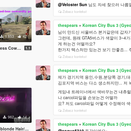
@Veloster Sun
님도 자세 찾으러 나름
Zobacz kontekst
thespears
»
Korean City Bus 3 (Gye
님이 만드신 서울버스 본거같은데 갑자기
1 853
42
그런데, 원래 GTA5버스가 색깔이 3~
게 하는건 어떨까요?
wardly Peds
1.1
한가지 텍스처만 있는건 보기 안좋죠..
Zobacz kontekst
thespears
»
Korean City Bus 3 (Gye
제가 경기지역 용인,수원,분당쪽 경기,
김포지역 버스는 다소 생소하지만... 저
게임내 트레이너에서 색바꾸는건 내츄럴
나 carcol파일을 손보는건 어떨까
요? 저도 carcol파일 어떻게 수정해야
Zobacz kontekst
962
14
thespears
»
Korean City Bus 3 (Gye
 Hair/Beard pack
@eogus5310
동감이에요~