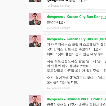
Zobacz kontekst
thespears
»
Korean City Bus Dong_g
안녕하세요~
Zobacz kontekst
thespears
»
Korean City Bus 30 (Bu
저 대우저상버스 모델 테스트해보긴 했는
국데칼버스 만드시고 수고하시네요~!
위에 스샷에 폴란드분이 만든 대우 누비
저는 포토샵정도까진 할줄 알아서 님이
꺼 만들까 많이 생각해봣는데...
포토샵말고 다른툴 쓰신거 알려주실수 
추신: 몇년전에 GTA차모드 찾다가 "
요~ 퀄리티는 낮지만.
Zobacz kontekst
thespears
»
Hyundai i30 GD Police (
한국인모더의 선구자 벨썬님 잘하시네요