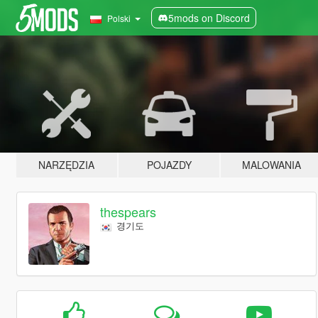
5mods on Discord
Polski
NARZĘDZIA
POJAZDY
MALOWANIA
thespears
경기도