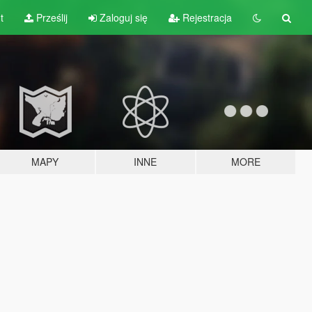
t
Prześlij
Zaloguj się
Rejestracja
MAPY
INNE
MORE