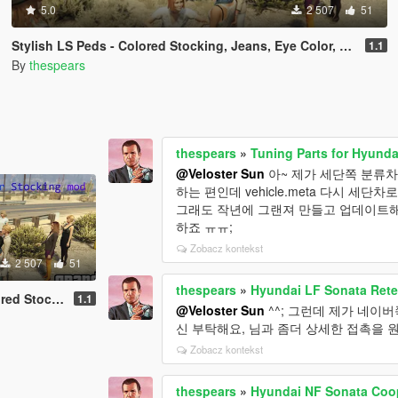
5.0
2 507
51
Stylish LS Peds - Colored Stocking, Jeans, Eye Color, Makeup(include Hooker,Stripper)
1.1
By
thespears
thespears
»
Tuning Parts for Hyunda
@Veloster Sun
아~ 제가 세단쪽 분류
하는 편인데 vehicle.meta 다시 세
그래도 작년에 그랜져 만들고 업데이트해
하죠 ㅠㅠ;
Zobacz kontekst
2 507
51
thespears
»
Hyundai LF Sonata Rete
include Hooker,Stripper)
1.1
@Veloster Sun
^^; 그런데 제가 네
신 부탁해요, 님과 좀더 상세한 접촉을 원
Zobacz kontekst
thespears
»
Hyundai NF Sonata Coop