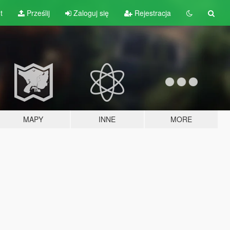
t
Prześlij
Zaloguj się
Rejestracja
MAPY
INNE
MORE