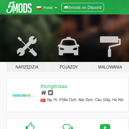
5mods on Discord
Polski
NARZĘDZIA
POJAZDY
MALOWANIA
thongtinsao
Ng.76, P.Mai Dịch, Mai Dịch, Cầu Giấy, Hà Nội