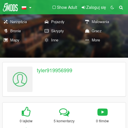
Show Adult
Zaloguj się
Narzędzia
Pojazdy
Malowania
Bronie
Skrypty
Gracz
Mapy
Inne
More
tyler919956999
0 lajków
5 komentarzy
0 filmów