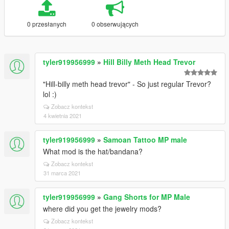
0 przesłanych
0 obserwujących
tyler919956999
»
Hill Billy Meth Head Trevor
"Hill-billy meth head trevor" - So just regular Trevor?
lol :)
Zobacz kontekst
4 kwietnia 2021
tyler919956999
»
Samoan Tattoo MP male
What mod is the hat/bandana?
Zobacz kontekst
31 marca 2021
tyler919956999
»
Gang Shorts for MP Male
where did you get the jewelry mods?
Zobacz kontekst