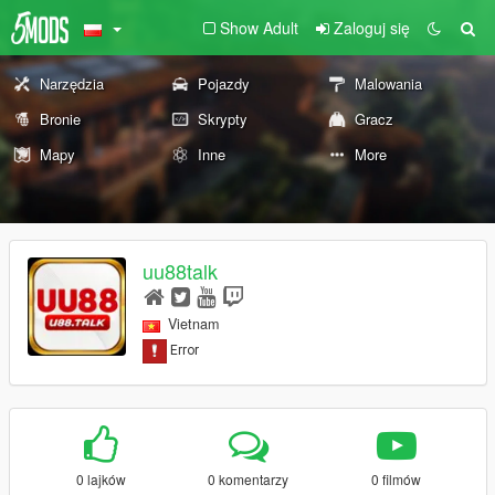
Show Adult
Zaloguj się
Narzędzia
Pojazdy
Malowania
Bronie
Skrypty
Gracz
Mapy
Inne
More
uu88talk
Vietnam
0 lajków
0 komentarzy
0 filmów