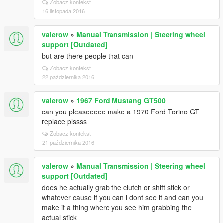
Zobacz kontekst
16 listopada 2016
valerow
»
Manual Transmission | Steering wheel
support [Outdated]
but are there people that can
Zobacz kontekst
22 października 2016
valerow
»
1967 Ford Mustang GT500
can you pleaseeeee make a 1970 Ford Torino GT
replace plssss
Zobacz kontekst
21 października 2016
valerow
»
Manual Transmission | Steering wheel
support [Outdated]
does he actually grab the clutch or shift stick or
whatever cause if you can i dont see it and can you
make it a thing where you see him grabbing the
actual stick