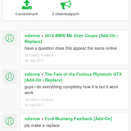
0 przesłanych
0 obserwujących
valerow
»
2016 BMW M6 Gran Coupe [Add-On /
Replace]
have a question does this appear the same online
Zobacz kontekst
26 maja 2017
valerow
»
The Fate of the Furious Plymouth GTX
[Add-On / Replace]
guys i do everything completey how it is but it wont
work
Zobacz kontekst
21 maja 2017
valerow
»
Ford Mustang Fastback [Add-On]
pls make a replace