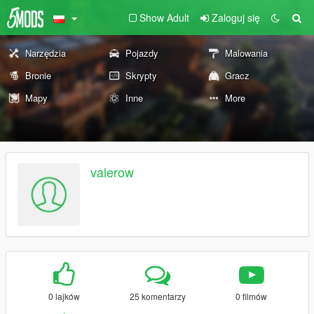
Show Adult
Zaloguj się
Narzędzia
Pojazdy
Malowania
Bronie
Skrypty
Gracz
Mapy
Inne
More
valerow
0 lajków
25 komentarzy
0 filmów