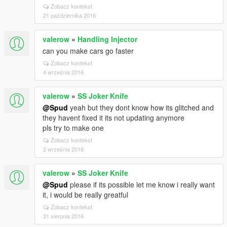
Zobacz kontekst
21 października 2016
valerow
»
Handling Injector
can you make cars go faster
Zobacz kontekst
4 września 2016
valerow
»
SS Joker Knife
@Spud
yeah but they dont know how its glitched and
they havent fixed it its not updating anymore
pls try to make one
Zobacz kontekst
2 września 2016
valerow
»
SS Joker Knife
@Spud
please if its possible let me know i really want
it, i would be really greatful
Zobacz kontekst
31 sierpnia 2016