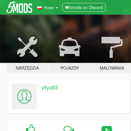
5mods on Discord
Polski
NARZĘDZIA
POJAZDY
MALOWANIA
vitya93