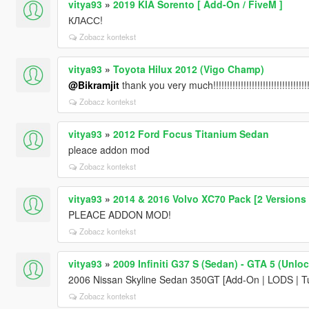
vitya93
»
2019 KIA Sorento [ Add-On / FiveM ]
КЛАСС!
Zobacz kontekst
vitya93
»
Toyota Hilux 2012 (Vigo Champ)
@Bikramjit
thank you very much!!!!!!!!!!!!!!!!!!!!!!!!!!!!!!!!!!!!!!!
Zobacz kontekst
vitya93
»
2012 Ford Focus Titanium Sedan
pleace addon mod
Zobacz kontekst
vitya93
»
2014 & 2016 Volvo XC70 Pack [2 Versions | 
PLEACE ADDON MOD!
Zobacz kontekst
vitya93
»
2009 Infiniti G37 S (Sedan) - GTA 5 (Unlo
2006 Nissan Skyline Sedan 350GT [Add-On | LODS | Tu
Zobacz kontekst