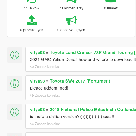
11 lajków
71 komentarzy
0 filmów
0 przesłanych
0 obserwujących
vitya93
»
Toyota Land Cruiser VXR Grand Touring 
2021 GMC Yukon Denali how and where to download i
Zobacz kontekst
vitya93
»
Toyota SW4 2017 (Forturner )
pleace addom mod!
Zobacz kontekst
vitya93
»
2018 Fictional Police Mitsubishi Outlande
is there a civilian version?))))))))))))))))sos!!!
Zobacz kontekst