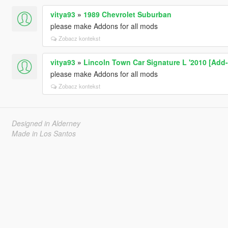
vitya93
»
1989 Chevrolet Suburban
please make Addons for all mods
Zobacz kontekst
vitya93
»
Lincoln Town Car Signature L '2010 [Add-
please make Addons for all mods
Zobacz kontekst
Designed in Alderney
Made in Los Santos