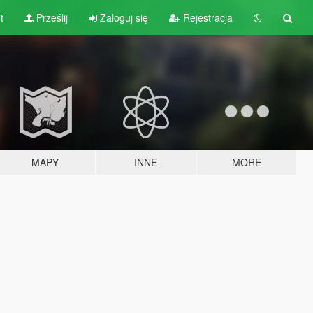
t
Prześlij
Zaloguj się
Rejestracja
MAPY
INNE
MORE