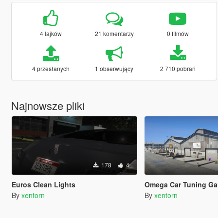
4 lajków
21 komentarzy
0 filmów
4 przesłanych
1 obserwujący
2 710 pobrań
Najnowsze pliki
178
4
Euros Clean Lights
Omega Car Tuning Garage
By
xentorn
By
xentorn