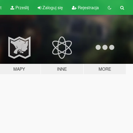
t
Prześlij
Zaloguj się
Rejestracja
MAPY
INNE
MORE