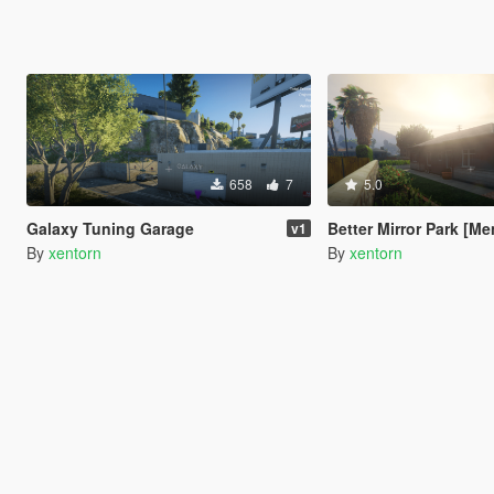
658
7
5.0
Galaxy Tuning Garage
Better Mirror Park [M
v1
By
xentorn
By
xentorn