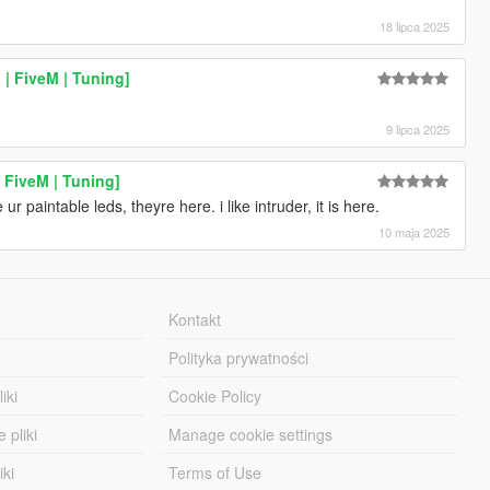
18 lipca 2025
| FiveM | Tuning]
9 lipca 2025
 FiveM | Tuning]
ur paintable leds, theyre here. i like intruder, it is here.
10 maja 2025
Kontakt
Polityka prywatności
iki
Cookie Policy
 pliki
Manage cookie settings
iki
Terms of Use