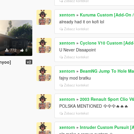
Zobacz kontekst
xentorn
»
Kuruma Custom [Add-On / 
already had it on kofi lol
Zobacz kontekst
xentorn
»
Cyclone V10 Custom [Add-
U Never Dissapoint
772
8
Zobacz kontekst
enyoo]
v2
xentorn
»
BeamNG Jump To Hole Ma
fajny mod bratku
Zobacz kontekst
xentorn
»
2003 Renault Sport Clio V
POLSKA MENTIONED 🦅🦅🦅🔥🔥🔥
Zobacz kontekst
xentorn
»
Intruder Custom Pursuit [