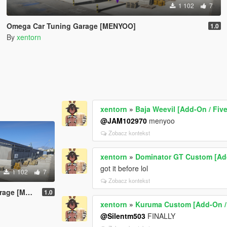
1 102
7
Omega Car Tuning Garage [MENYOO]
1.0
By
xentorn
xentorn
»
Baja Weevil [Add-On / Five
@JAM102970
menyoo
Zobacz kontekst
xentorn
»
Dominator GT Custom [Add
got it before lol
1 102
7
Zobacz kontekst
 [MENYOO]
1.0
xentorn
»
Kuruma Custom [Add-On / 
@Silentm503
FINALLY