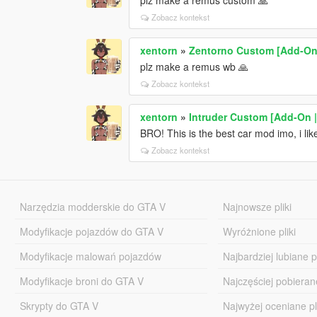
plz make a remus custom 🙏
Zobacz kontekst
xentorn
»
Zentorno Custom [Add-On 
plz make a remus wb 🙏
Zobacz kontekst
xentorn
»
Intruder Custom [Add-On |
BRO! This is the best car mod imo, i like 
Zobacz kontekst
Narzędzia modderskie do GTA V
Najnowsze pliki
Modyfikacje pojazdów do GTA V
Wyróżnione pliki
Modyfikacje malowań pojazdów
Najbardziej lubiane pl
Modyfikacje broni do GTA V
Najczęściej pobierane
Skrypty do GTA V
Najwyżej oceniane pl