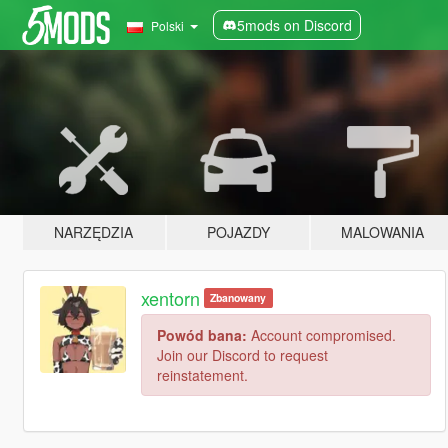
5mods on Discord
Polski
NARZĘDZIA
POJAZDY
MALOWANIA
xentorn
Zbanowany
Powód bana:
Account compromised.
Join our Discord to request
reinstatement.