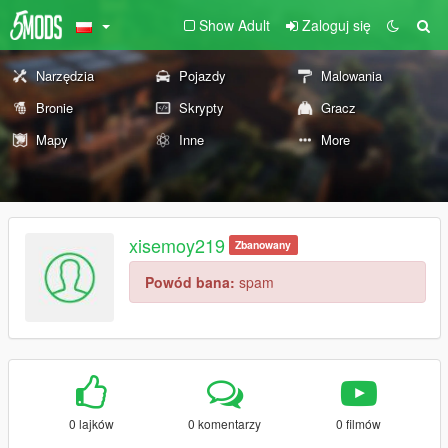
Show Adult
Zaloguj się
Narzędzia
Pojazdy
Malowania
Bronie
Skrypty
Gracz
Mapy
Inne
More
xisemoy219
Zbanowany
Powód bana:
spam
0 lajków
0 komentarzy
0 filmów