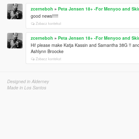
zcerneboh
»
Peta Jensen 18+ -For Menyoo and Ski
good news!!!!!
Zobacz kontekst
zcerneboh
»
Peta Jensen 18+ -For Menyoo and Ski
Hi! please make Katja Kassin and Samantha 38G !! and 
Ashlynn Broocke
Zobacz kontekst
Designed in Alderney
Made in Los Santos