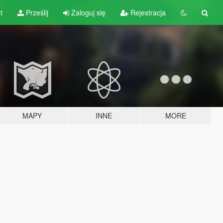
t
Prześlij
Zaloguj się
Rejestracja
MAPY
INNE
MORE