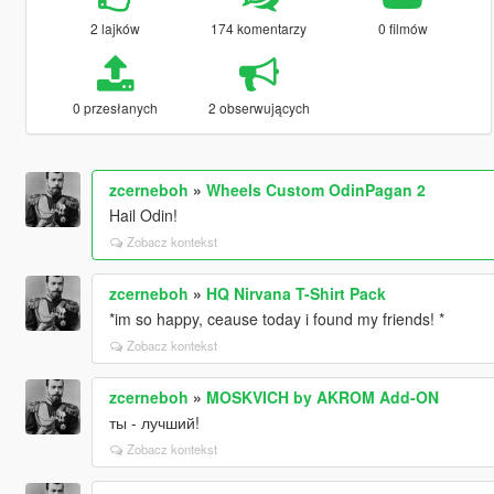
2 lajków
174 komentarzy
0 filmów
0 przesłanych
2 obserwujących
zcerneboh
»
Wheels Custom OdinPagan 2
Hail Odin!
Zobacz kontekst
zcerneboh
»
HQ Nirvana T-Shirt Pack
*im so happy, ceause today i found my friends! *
Zobacz kontekst
zcerneboh
»
MOSKVICH by AKROM Add-ON
ты - лучший!
Zobacz kontekst