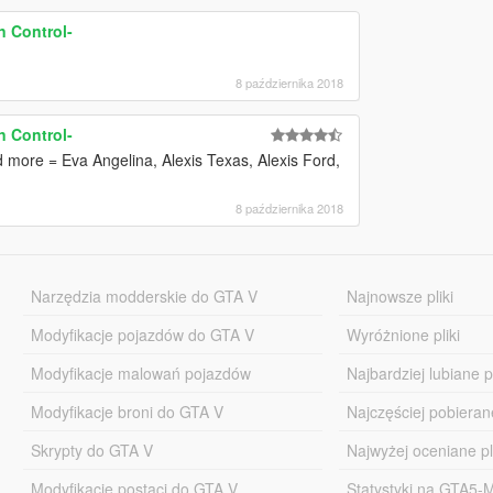
n Control-
8 października 2018
n Control-
more = Eva Angelina, Alexis Texas, Alexis Ford,
8 października 2018
Narzędzia modderskie do GTA V
Najnowsze pliki
Modyfikacje pojazdów do GTA V
Wyróżnione pliki
Modyfikacje malowań pojazdów
Najbardziej lubiane pl
Modyfikacje broni do GTA V
Najczęściej pobierane
Skrypty do GTA V
Najwyżej oceniane pl
Modyfikacje postaci do GTA V
Statystyki na GTA5