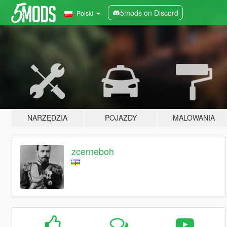
5mods on Discord
Polski
NARZĘDZIA
POJAZDY
MALOWANIA
zcerneboh