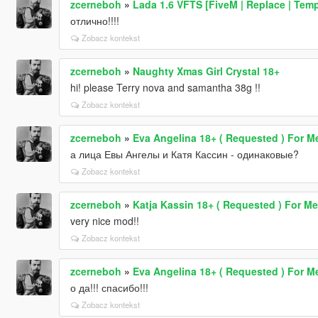
zcerneboh
»
Lada 1.6 VFTS [FiveM | Replace | Temp
отлично!!!!
Zobacz kontekst
zcerneboh
»
Naughty Xmas Girl Crystal 18+
hi! please Terry nova and samantha 38g !!
Zobacz kontekst
zcerneboh
»
Eva Angelina 18+ ( Requested ) For M
а лица Евы Ангелы и Катя Кассин - одинаковые?
Zobacz kontekst
zcerneboh
»
Katja Kassin 18+ ( Requested ) For M
very nice mod!!
Zobacz kontekst
zcerneboh
»
Eva Angelina 18+ ( Requested ) For M
о да!!! спасибо!!!
Zobacz kontekst