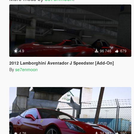
4.9
96 746
679
2012 Lamborghini Aventador J Speedster [Add-On]
By
se7enmoon
4.76
34 387
390