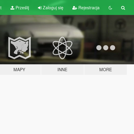
t
Prześlij
Zaloguj się
Rejestracja
MAPY
INNE
MORE