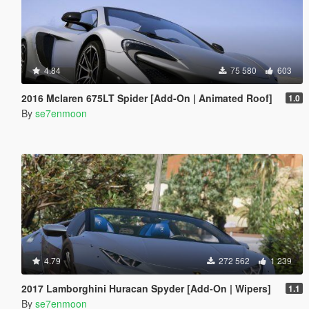
4.84
75 580
603
2016 Mclaren 675LT Spider [Add-On | Animated Roof]
1.0
By
se7enmoon
4.79
272 562
1 239
2017 Lamborghini Huracan Spyder [Add-On | Wipers]
1.1
By
se7enmoon