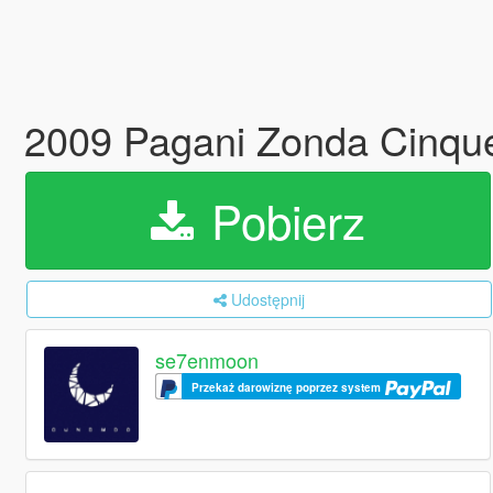
2009 Pagani Zonda Cinque
Pobierz
Udostępnij
se7enmoon
Przekaż darowiznę poprzez system