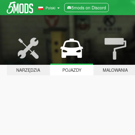
5mods on Discord
Polski
NARZĘDZIA
POJAZDY
MALOWANIA