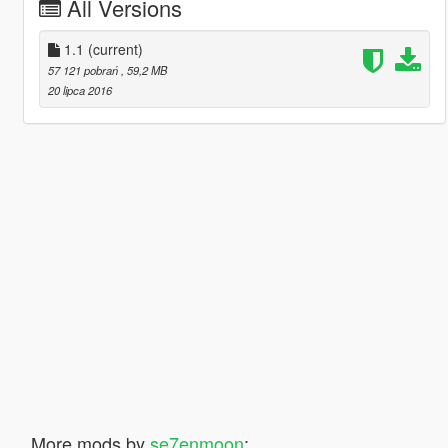
All Versions
1.1
(current)
57 121 pobrań
, 59,2 MB
20 lipca 2016
More mods by
se7enmoon
: