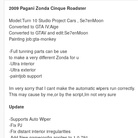
2009 Pagani Zonda Cinque Roadster
Model:Turn 10 Studio Project Cars , Se7enMoon
Converted to GTA IV:Aige
Converted to GTAV and edit:Se7enMoon
Painting job:gta-monkey
-Full tunning parts can be use
to make a very different Zonda for u
-Ultra interior
-Ultra exterior
-paintjob support
Im very sorry that I cant make the automatic wipers run correctly.
This may cause by me,or by the script,Im not very sure
Update
-Supports Auto Wiper
-Fix PJ
-Fix distant interior irregularities
-Add New gameconfig applies to 1.0.791