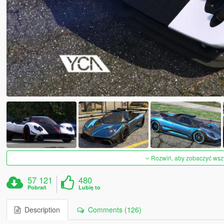
Rozwiń, aby zobaczyć wszys
57 121
480
Pobrań
Lubię to
Description
Comments (126)