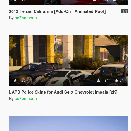
2013 Ferrari California [Add-On | Animated Roof]
1.1
By
se7enmoon
4.36
4 914
61
LAPD Police Skins for Audi S4 & Chevrolet Impala [2K]
By
se7enmoon