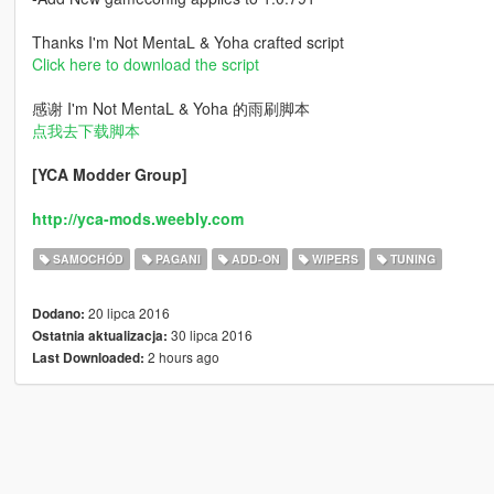
Thanks I'm Not MentaL & Yoha crafted script
Click here to download the script
感谢 I'm Not MentaL & Yoha 的雨刷脚本
点我去下载脚本
[YCA Modder Group]
http://yca-mods.weebly.com
SAMOCHÓD
PAGANI
ADD-ON
WIPERS
TUNING
20 lipca 2016
Dodano:
30 lipca 2016
Ostatnia aktualizacja:
2 hours ago
Last Downloaded: