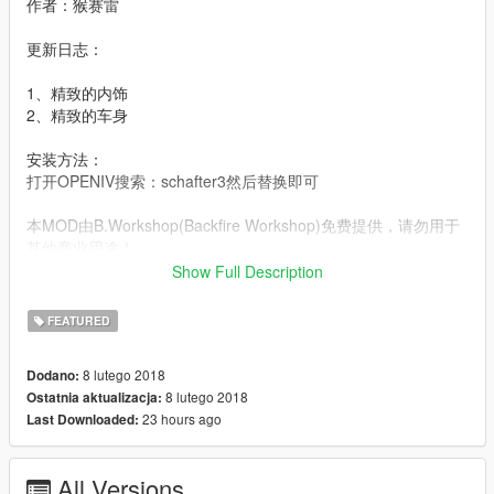
作者：猴赛雷
更新日志：
1、精致的内饰
2、精致的车身
安装方法：
打开OPENIV搜索：schafter3然后替换即可
本MOD由B.Workshop(Backfire Workshop)免费提供，请勿用于
其他商业用途！
Show Full Description
如想了解更多MOD进程，欢迎加入
FEATURED
Backfire Workshop工作室QQ群：246710817
8 lutego 2018
Dodano:
我们的官方网站：
8 lutego 2018
Ostatnia aktualizacja:
http://www.backfireworkshop.com
23 hours ago
Last Downloaded:
欢迎您的下载与浏览
2018 MB-Maybach S650
All Versions