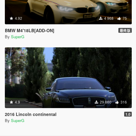
4.92
4 968
75
BMW M4'18LB[ADD-ON]
最终版
By
SuperG
4.9
29 860
316
2016 Lincoln continental
1.0
By
SuperG