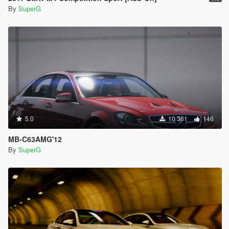
By
SuperG
5.0
10 361
146
MB-C63AMG'12
By
SuperG