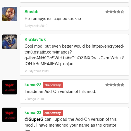
Stasbb
Не тонируется заднее стекло
3 stycznia 2019
KraSav4uk
Cool mod, but even better would be https://encrypted-
tbn0.gstatic.com/images?
q=tbn:ANd9GcSWIH1sAsOinOZINXDw_zCzrmWHn12
tON-kReMF4JlEWq1nojue
28 stycznia 2019
kumar23
Zbanowany
I made an Add-On version of this mod.
7 lutego 2019
kumar23
Zbanowany
@SuperG
can i upload the Add-On version of this
mod . I have mentioned your name as the creator
too.