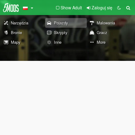
Show Adult
Zaloguj się
Narzędzia
Pojazdy
Malowania
Bronie
Skrypty
Gracz
Mapy
Inne
More