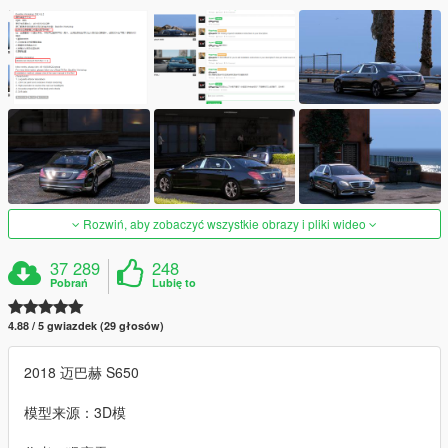
Rozwiń, aby zobaczyć wszystkie obrazy i pliki wideo
37 289
248
Pobrań
Lubię to
4.88 / 5 gwiazdek (29 głosów)
2018 迈巴赫 S650
模型来源：3D模