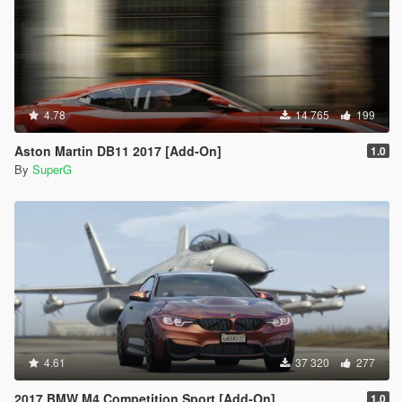
4.78
14 765
199
Aston Martin DB11 2017 [Add-On]
1.0
By
SuperG
4.61
37 320
277
2017 BMW M4 Competition Sport [Add-On]
1.0