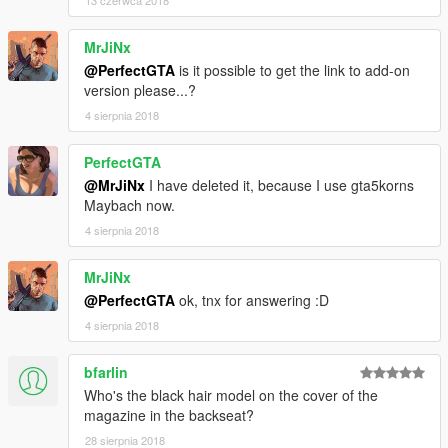
MrJiNx
@PerfectGTA
is it possible to get the link to add-on
version please...?
4 sierpnia 2018
PerfectGTA
@MrJiNx
I have deleted it, because I use gta5korns
Maybach now.
4 sierpnia 2018
MrJiNx
@PerfectGTA
ok, tnx for answering :D
4 sierpnia 2018
bfarlin
Who's the black hair model on the cover of the
magazine in the backseat?
28 sierpnia 2018