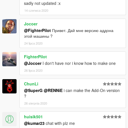
sadly not updated :x
14 czerwca 2020
Jocoer
@FighterPilot
Привет. Дай мне версию аддона
этой машины ?
24 lipca 2020
FighterPilot
@Jocoer
I don't have nor i know how to make one
26 lipca 2020
ChunLi
@SuperG
@RENNiE
i can make the Add-On version
?
26 sierpnia 2020
huisik501
@kumar23
chat with plz me