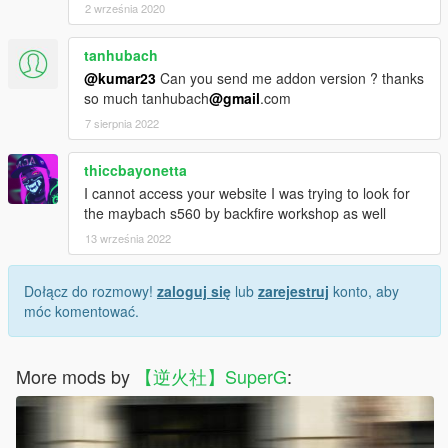
2 września 2020
tanhubach
@kumar23
Can you send me addon version ? thanks
so much tanhubach
@gmail
.com
7 sierpnia 2022
thiccbayonetta
I cannot access your website I was trying to look for
the maybach s560 by backfire workshop as well
13 września 2022
Dołącz do rozmowy!
zaloguj się
lub
zarejestruj
konto, aby
móc komentować.
More mods by
【逆火社】SuperG
: