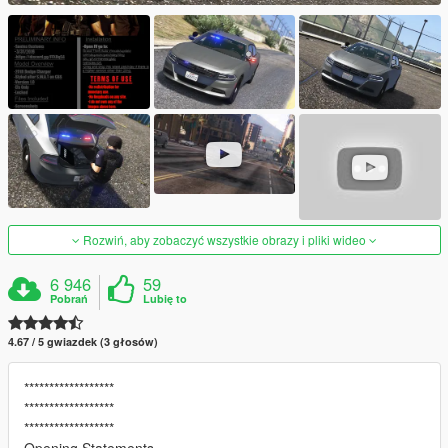
Rozwiń, aby zobaczyć wszystkie obrazy i pliki wideo
6 946
59
Pobrań
Lubię to
4.67 / 5 gwiazdek (3 głosów)
******************
******************
******************