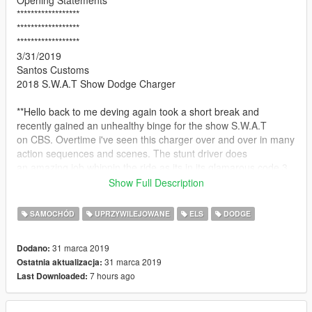
Opening Statements
******************
******************
******************
3/31/2019
Santos Customs
2018 S.W.A.T Show Dodge Charger
**Hello back to me deving again took a short break and
recently gained an unhealthy binge for the show S.W.A.T
on CBS. Overtime i've seen this charger over and over in many
action sequences and scenes. The stunt driver does
an amazing job whippin the ride as its in its glamarous code 3
lights and sirens chasing a suspect. So i decided to make one
Show Full Description
for myself and for everyone else to enjoy!
**
SAMOCHÓD
UPRZYWILEJOWANE
ELS
DODGE
##!!!##
DISCORD;https://discord.gg/FFXRqS4
31 marca 2019
Dodano:
##!!!##
31 marca 2019
Ostatnia aktualizacja:
Creds in read me
7 hours ago
Last Downloaded: