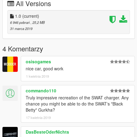
All Versions
1.0
(current)
6 946 pobrań
, 25,2 MB
31 marca 2019
4 Komentarzy
osisogames
nice car, good work
1 kwietnia 2019
commando110
Truly impressive recreation of the SWAT charger. Any
chance you might be able to do the SWAT's "Black
Betty" Gurkha?
17 kwietnia 2019
DasBesteOderNichts