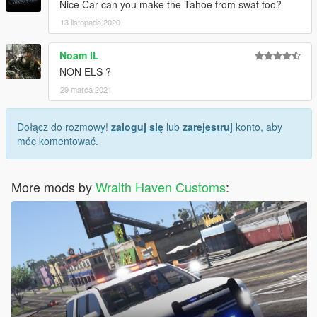
Nice Car can you make the Tahoe from swat too?
13 listopada 2020
Noam IL
NON ELS ?
29 marca 2021
Dołącz do rozmowy!
zaloguj się
lub
zarejestruj
konto, aby
móc komentować.
More mods by
Wraith Haven Customs
: