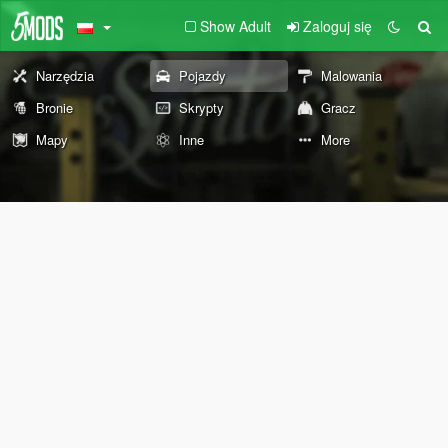
Show Adult
Zaloguj się
Narzędzia
Pojazdy
Malowania
Bronie
Skrypty
Gracz
Mapy
Inne
More