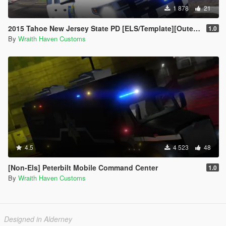
1 878
21
2015 Tahoe New Jersey State PD [ELS/Template][Outer Edges]
1.0
By
Wraith Haven Customs
4.5
4 523
48
[Non-Els] Peterbilt Mobile Command Center
1.0
By
Wraith Haven Customs
Designed in Alderney