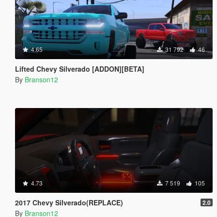
4.65
31 792
46
Lifted Chevy Silverado [ADDON][BETA]
By
Branson12
4.73
7 519
105
2017 Chevy Silverado(REPLACE)
2.0
By
Branson12