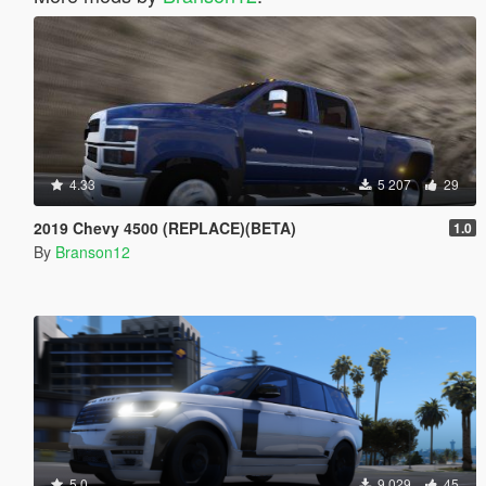
4.33
5 207
29
2019 Chevy 4500 (REPLACE)(BETA)
1.0
By
Branson12
5.0
9 029
45