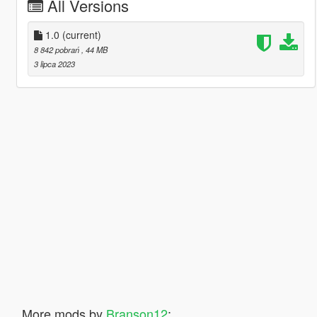
All Versions
1.0
(current)
8 842 pobrań
, 44 MB
3 lipca 2023
More mods by
Branson12
: