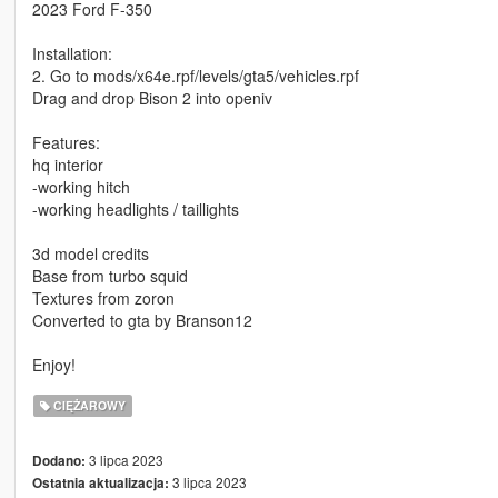
2023 Ford F-350
Installation:
2. Go to mods/x64e.rpf/levels/gta5/vehicles.rpf
Drag and drop Bison 2 into openiv
Features:
hq interior
-working hitch
-working headlights / taillights
3d model credits
Base from turbo squid
Textures from zoron
Converted to gta by Branson12
Enjoy!
CIĘŻAROWY
3 lipca 2023
Dodano:
3 lipca 2023
Ostatnia aktualizacja: