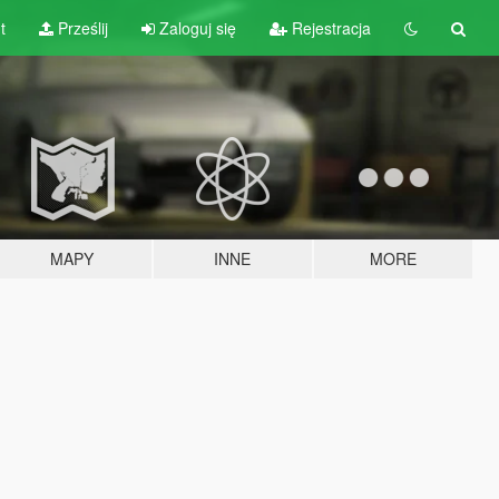
t
Prześlij
Zaloguj się
Rejestracja
MAPY
INNE
MORE