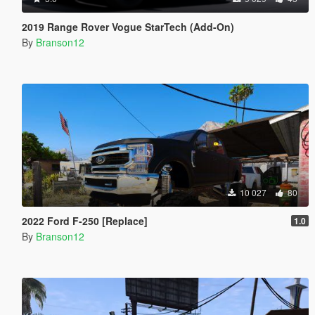
2019 Range Rover Vogue StarTech (Add-On)
By
Branson12
10 027
80
2022 Ford F-250 [Replace]
1.0
By
Branson12