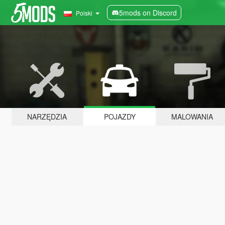
5mods on Discord
Polski
NARZĘDZIA
POJAZDY
MALOWANIA