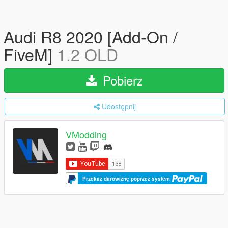
Audi R8 2020 [Add-On /
FiveM]
1.2 OLD
Pobierz
Udostępnij
VModding
Przekaż darowiznę poprzez system