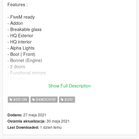
Features :
- FiveM ready
- Addon
- Breakable glass
- HQ Exterior
- HQ interior
- Alpha Lights
- Boot ( Front)
- Bonnet (Engine)
- 2 doors
- Functional mirrors
- Handling
- Realistics Collisons
Show Full Description
- 4K textures
- 4K lights
ADD-ON
SAMOCHÓD
AUDI
- 4K Engine
- 4K Logos
27 maja 2021
Dodano:
- Functionnal SteeringWhell
30 maja 2021
Ostatnia aktualizacja:
- Low Polys
1 dzień temu
Last Downloaded:
- No plates (It will be fixed int the V2)
- handling Vanilla (Feltzer2 Will be fixed at V2)