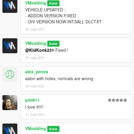
VModding
Autor
VEHICLE UPDATED :
- ADDON VERSION FIXED
- OIV VERSION NOW INTSALL DLCTXT
30 maja 2021
VModding
Autor
@KidKonk231
Fixed !
30 maja 2021
alex_penza
salon with holes, normals are wrong
30 maja 2021
pim911
I love it!!!!
31 maja 2021
VModding
Autor