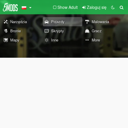
Show Adult
Zaloguj się
Narzędzia
Pojazdy
Malowania
Bronie
Skrypty
Gracz
Mapy
Inne
More