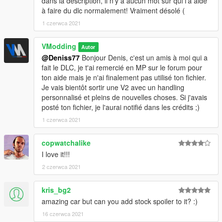
dans la description, il n'y a aucun mot sur qui l'a aidé
à faire du dlc normalement! Vraiment désolé (
1 czerwca 2021
VModding
Autor
@Deniss77
Bonjour Denis, c'est un amis à moi qui a
fait le DLC, je t'ai remercié en MP sur le forum pour
ton aide mais je n'ai finalement pas utilisé ton fichier.
Je vais bientôt sortir une V2 avec un handling
personnalisé et pleins de nouvelles choses. Si j'avais
posté ton fichier, je l'aurai notifié dans les crédits ;)
1 czerwca 2021
copwatchalike
I love it!!!
2 czerwca 2021
kris_bg2
amazing car but can you add stock spoiler to it? :)
16 czerwca 2021