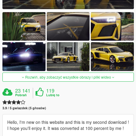
Rozwiń, aby zobaczyć wszystkie obrazy i pliki wideo
23 141
119
Pobrań
Lubię to
3.9 / 5 gwiazdek (5 głosów)
Hello, I'm new on this website and this is my second download !
I hope you'll enjoy it. It was converted at 100 percent by me !