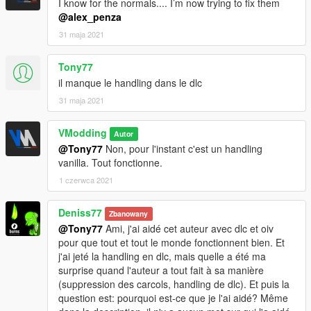
I know for the normals.... I’m now trying to fix them
@alex_penza
31 maja 2021
Tony77
il manque le handling dans le dlc
31 maja 2021
VModding
Autor
@Tony77
Non, pour l'instant c'est un handling
vanilla. Tout fonctionne.
1 czerwca 2021
Deniss77
Zbanowany
@Tony77
Ami, j'ai aidé cet auteur avec dlc et oiv
pour que tout et tout le monde fonctionnent bien. Et
j'ai jeté la handling en dlc, mais quelle a été ma
surprise quand l'auteur a tout fait à sa manière
(suppression des carcols, handling de dlc). Et puis la
question est: pourquoi est-ce que je l'ai aidé? Même