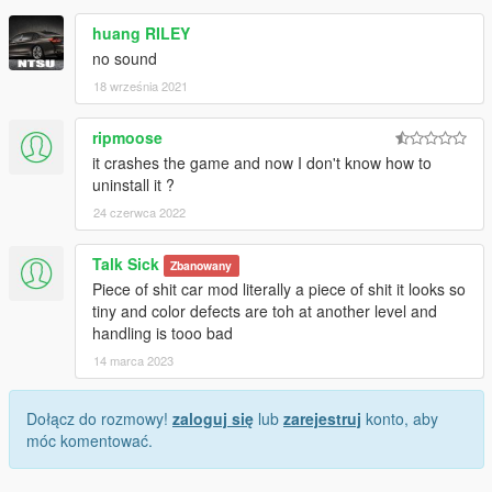
huang RILEY
no sound
18 września 2021
ripmoose
it crashes the game and now I don't know how to
uninstall it ?
24 czerwca 2022
Talk Sick
Zbanowany
Piece of shit car mod literally a piece of shit it looks so
tiny and color defects are toh at another level and
handling is tooo bad
14 marca 2023
Dołącz do rozmowy!
zaloguj się
lub
zarejestruj
konto, aby
móc komentować.