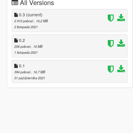
All Versions
0.3
(current)
2 910 pobrań
, 16,2 MB
2 listopada 2021
0.2
206 pobrań
, 16 MB
1 listopada 2021
0.1
394 pobrań
, 16,7 MB
31 października 2021