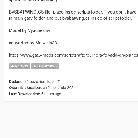
BVSBATWING.CS file, place inside scripts folder, if you don't have 
in main gtav folder and put bvsbatwing.cs inside of script folder.
Model by Vyacheslav
converted by Me = kjb33
https://www.gta5-mods.com/scripts/afterburners-for-add-on-plane
ADD-ON
LOTNICTWO
31 października 2021
Dodano:
2 listopada 2021
Ostatnia aktualizacja:
5 hours ago
Last Downloaded: