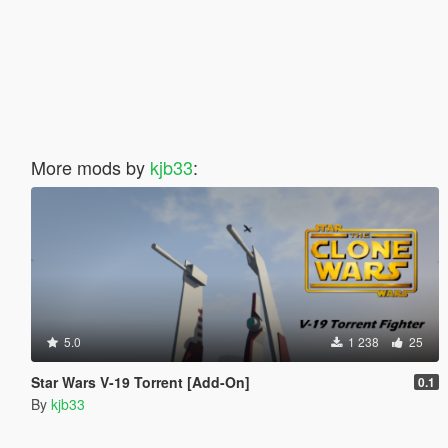
More mods by
kjb33
:
5.0
1 238
25
Star Wars V-19 Torrent [Add-On]
0.1
By
kjb33