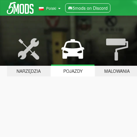
5mods on Discord
Polski
NARZĘDZIA
POJAZDY
MALOWANIA