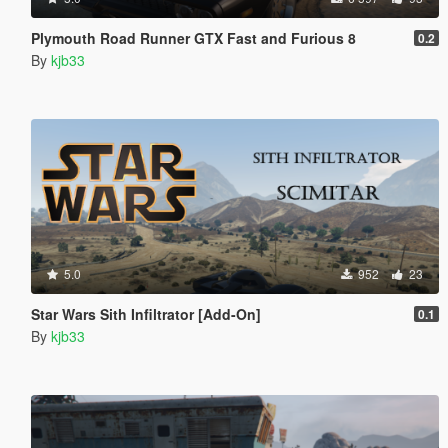
Plymouth Road Runner GTX Fast and Furious 8
0.2
By
kjb33
5.0
952
23
Star Wars Sith Infiltrator [Add-On]
0.1
By
kjb33