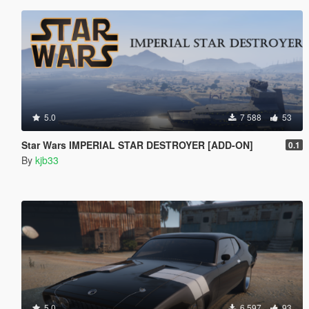
5.0
7 588
53
Star Wars IMPERIAL STAR DESTROYER [ADD-ON]
0.1
By
kjb33
5.0
6 597
93