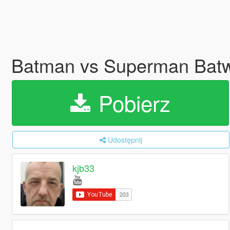
Batman vs Superman Batw
Pobierz
Udostępnij
kjb33