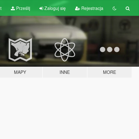
t
Prześlij
Zaloguj się
Rejestracja
MAPY
INNE
MORE