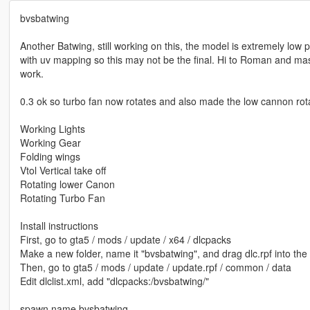
bvsbatwing
Another Batwing, still working on this, the model is extremely low 
with uv mapping so this may not be the final. Hi to Roman and m
work.
0.3 ok so turbo fan now rotates and also made the low cannon rota
Working Lights
Working Gear
Folding wings
Vtol Vertical take off
Rotating lower Canon
Rotating Turbo Fan
Install instructions
First, go to gta5 / mods / update / x64 / dlcpacks
Make a new folder, name it "bvsbatwing", and drag dlc.rpf into the 
Then, go to gta5 / mods / update / update.rpf / common / data
Edit dlclist.xml, add "dlcpacks:/bvsbatwing/"
spawn name bvsbatwing