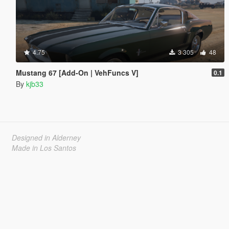
4.75
3 305
48
Mustang 67 [Add-On | VehFuncs V]
0.1
By
kjb33
Designed in Alderney
Made in Los Santos