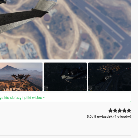
tkie obrazy i pliki wideo
5.0 / 5 gwiazdek (4 głosów)