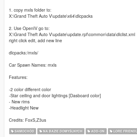
1. copy mxls folder to:
X:\Grand Theft Auto V\update\x64\dlcpacks
2. Use OpenIV go to:
X:\Grand Theft Auto V\update\update.rpf\common\data\dlclist.xml
right click edit, add new line
dlcpacks:/mxls/
Car Spawn Names: mxls
Features:
-2 color different color
-Star ceiling and door lightings [Dasboard color]
- New rims
-Headlight New
Credits: FoxS,Z3us
SAMOCHÓD
NA BAZIE DOMYŚLNYCH
ADD-ON
LORE FRIEND