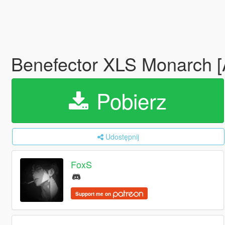
Benefector XLS Monarch 
Pobierz
Udostępnij
FoxS
Support me on