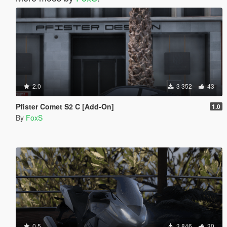
2.0
3 352
43
Pfister Comet S2 C [Add-On]
1.0
By
FoxS
0.5
3 846
30