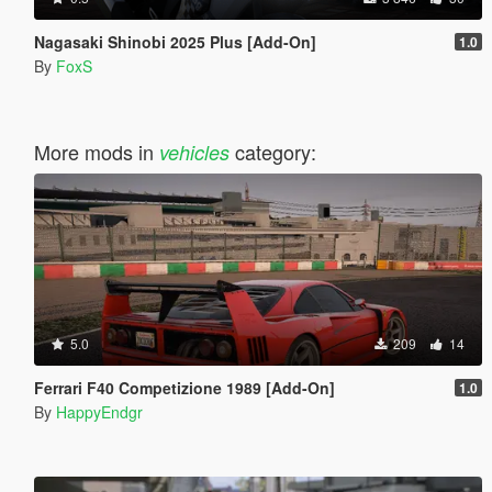
Nagasaki Shinobi 2025 Plus [Add-On]
1.0
By
FoxS
More mods in
category:
vehicles
5.0
209
14
Ferrari F40 Competizione 1989 [Add-On]
1.0
By
HappyEndgr