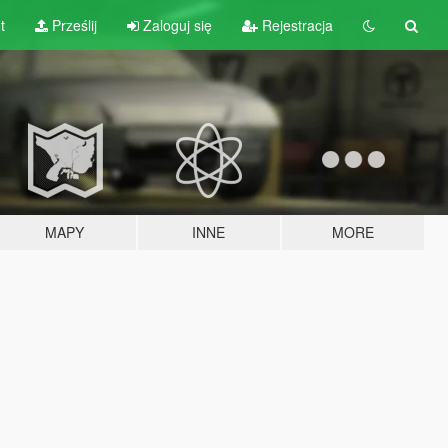
t
Prześlij
Zaloguj się
Rejestracja
MAPY
INNE
MORE