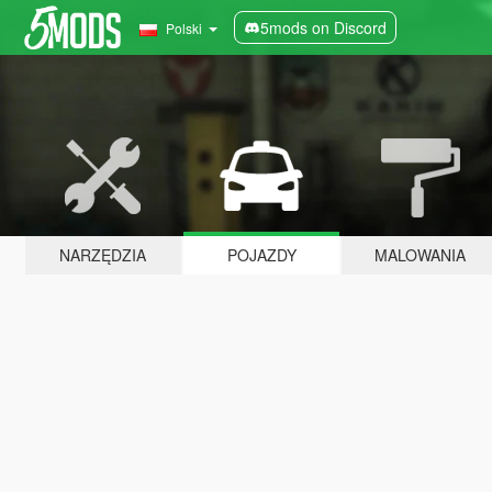
5mods on Discord
Polski
NARZĘDZIA
POJAZDY
MALOWANIA