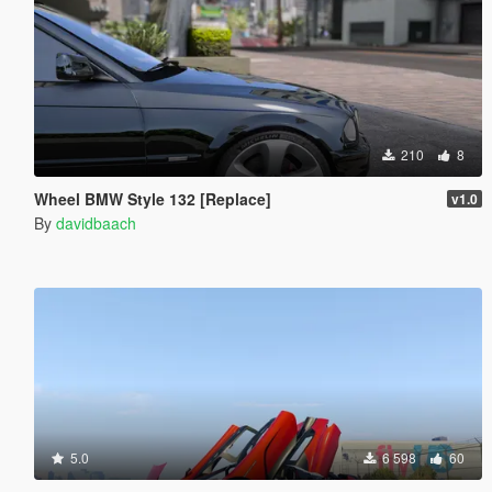
210
8
Wheel BMW Style 132 [Replace]
v1.0
By
davidbaach
5.0
6 598
60