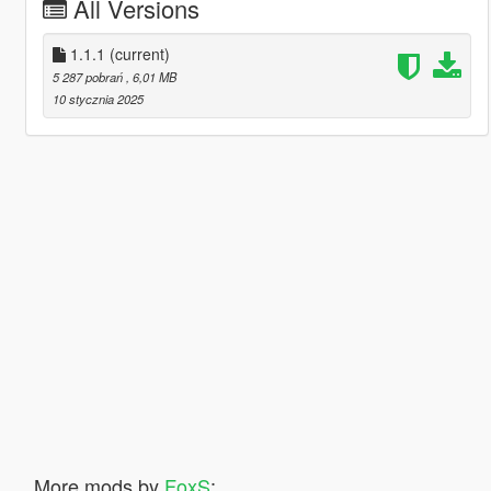
All Versions
1.1.1
(current)
5 287 pobrań
, 6,01 MB
10 stycznia 2025
More mods by
FoxS
: