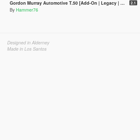
Gordon Murray Automotive T.50 [Add-On | Legacy | Enhanced]
2.1
By
Hammer76
Designed in Alderney
Made in Los Santos