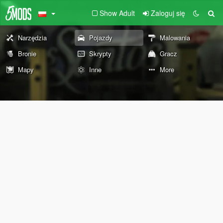
Show Adult
Zaloguj się
Narzędzia
Pojazdy
Malowania
Bronie
Skrypty
Gracz
Mapy
Inne
More