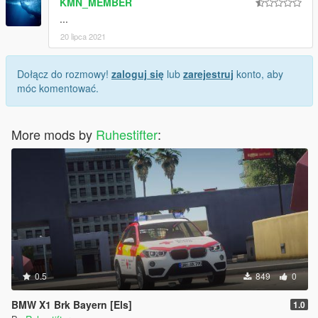
KMN_MEMBER
...
20 lipca 2021
Dołącz do rozmowy!
zaloguj się
lub
zarejestruj
konto, aby
móc komentować.
More mods by
Ruhestifter
:
0.5
849
0
BMW X1 Brk Bayern [Els]
1.0