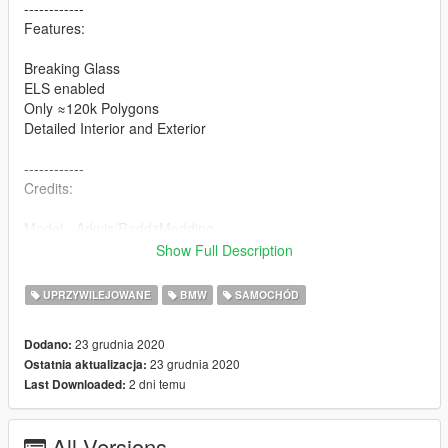
------------
Features:
Breaking Glass
ELS enabled
Only ≈120k Polygons
Detailed Interior and Exterior
------------
Credits:
Model - Arkviz/RaddzModding
Lowered/models fixes - RaddzModding
Show Full Description
Model converted - RaddzModding
RTK7: Polak101, 7BarGaming
UPRZYWILEJOWANE
BMW
SAMOCHÓD
Trunk equipment Models/Textures: SizzGamesMods - Iddo
Equipment: Kompetenzz
23 grudnia 2020
Dodano:
Assembled: Bruce Wayne
23 grudnia 2020
Ostatnia aktualizacja:
Skin: Ruhestifter
2 dni temu
Last Downloaded:
If we forgot someone in the credits please message us and we
add it.
All Versions