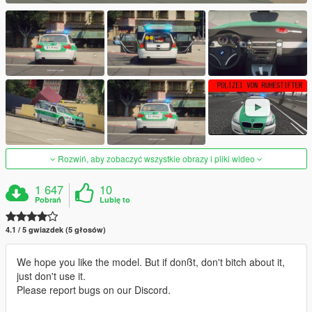
Rozwiń, aby zobaczyć wszystkie obrazy i pliki wideo
1 647
10
Pobrań
Lubię to
4.1 / 5 gwiazdek (5 głosów)
We hope you like the model. But if donßt, don't bitch about it,
just don't use it.
Please report bugs on our Discord.