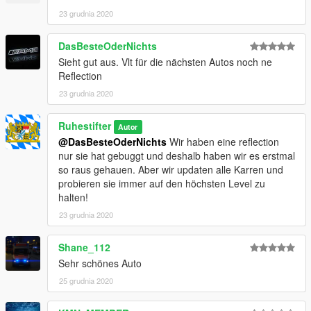
möchtest, dann schreibe uns bitte auf Discord an.
23 grudnia 2020
DasBesteOderNichts
Sieht gut aus. Vlt für die nächsten Autos noch ne
Reflection
23 grudnia 2020
Ruhestifter
Autor
@DasBesteOderNichts
Wir haben eine reflection
nur sie hat gebuggt und deshalb haben wir es erstmal
so raus gehauen. Aber wir updaten alle Karren und
probieren sie immer auf den höchsten Level zu
halten!
23 grudnia 2020
Shane_112
Sehr schönes Auto
25 grudnia 2020