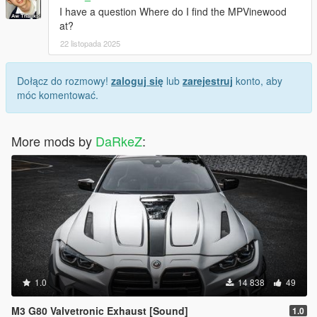
I have a question Where do I find the MPVinewood
at?
22 listopada 2025
Dołącz do rozmowy!
zaloguj się
lub
zarejestruj
konto, aby
móc komentować.
More mods by
DaRkeZ
:
1.0
14 838
49
M3 G80 Valvetronic Exhaust [Sound]
1.0