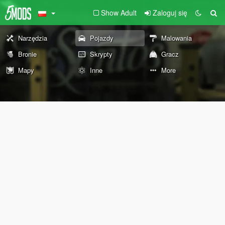
Show Adult
Zaloguj się
Narzędzia
Pojazdy
Malowania
Bronie
Skrypty
Gracz
Mapy
Inne
More