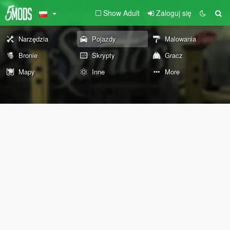
Show Adult
Zaloguj się
Narzędzia
Pojazdy
Malowania
Bronie
Skrypty
Gracz
Mapy
Inne
More