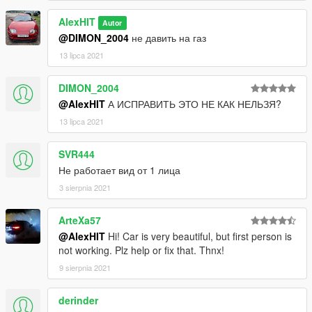
AlexHIT
Autor
@DIMON_2004
не давить на газ
13 lipca 2021
DIMON_2004
@AlexHIT
А ИСПРАВИТЬ ЭТО НЕ КАК НЕЛЬЗЯ?
13 lipca 2021
SVR444
Не работает вид от 1 лица
3 sierpnia 2021
ArteXa57
@AlexHIT
Hi! Car is very beautiful, but first person is
not working. Plz help or fix that. Thnx!
9 sierpnia 2021
derinder