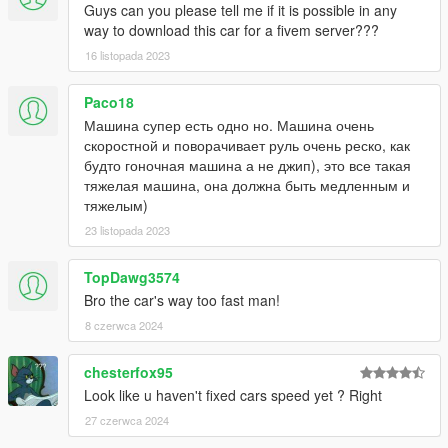
Guys can you please tell me if it is possible in any
way to download this car for a fivem server???
16 listopada 2023
Paco18
Машина супер есть одно но. Машина очень
скоростной и поворачивает руль очень реско, как
будто гоночная машина а не джип), это все такая
тяжелая машина, она должна быть медленным и
тяжелым)
23 listopada 2023
TopDawg3574
Bro the car's way too fast man!
8 czerwca 2024
chesterfox95
Look like u haven't fixed cars speed yet ? Right
27 czerwca 2024