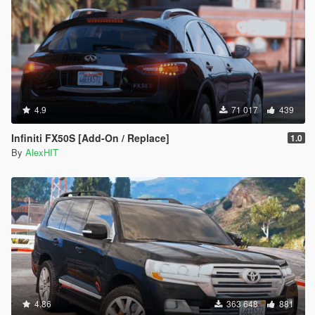
4.9
71 017
439
Infiniti FX50S [Add-On / Replace]
1.0
By
AlexHIT
4.86
363 648
881