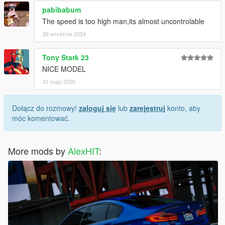
pabibabum
The speed is too high man,its almost uncontrolable
26 września 2024
Tony Stark 23
NICE MODEL
31 maja 2025
Dołącz do rozmowy!
zaloguj się
lub
zarejestruj
konto, aby
móc komentować.
More mods by
AlexHIT
: