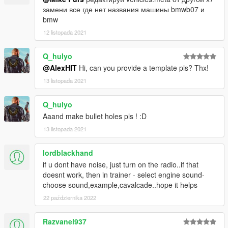
замени все где нет названия машины bmwb07 и
bmw
12 listopada 2021
Q_hulyo
@AlexHIT
Hi, can you provide a template pls? Thx!
13 listopada 2021
Q_hulyo
Aaand make bullet holes pls ! :D
13 listopada 2021
lordblackhand
if u dont have noise, just turn on the radio..if that
doesnt work, then in trainer - select engine sound-
choose sound,example,cavalcade..hope it helps
22 października 2022
Razvanel937