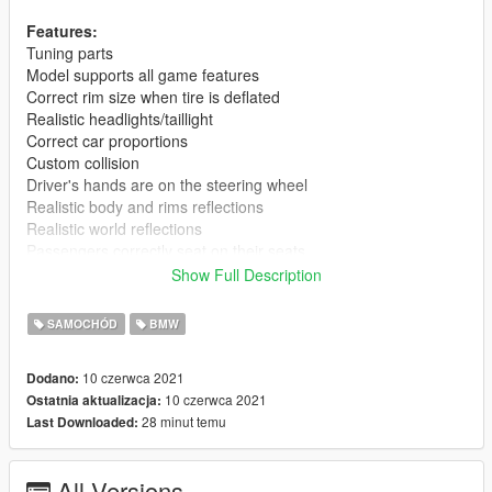
Features:
Tuning parts
Model supports all game features
Correct rim size when tire is deflated
Realistic headlights/taillight
Correct car proportions
Custom collision
Driver's hands are on the steering wheel
Realistic body and rims reflections
Realistic world reflections
Passengers correctly seat on their seats
Working gauges and speedometer
Show Full Description
Dirt mapping
Interior mapping
SAMOCHÓD
BMW
No tail light corona
Weight dlc.rpf 13,3 mb.
10 czerwca 2021
Dodano:
10 czerwca 2021
Ostatnia aktualizacja:
Installation(Add-on):
28 minut temu
Last Downloaded:
[Editing the dlclist.xml]
1. Using OpenIV, extract the contents of the folder "x64" to:
\Grand Theft Auto V\mods\update\x64\dlcpacks
All Versions