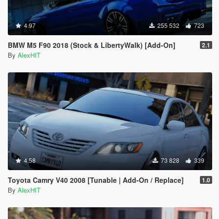
4.97
255 532
723
BMW M5 F90 2018 (Stock & LibertyWalk) [Add-On]
2.1
By
AlexHIT
4.58
73 828
339
Toyota Camry V40 2008 [Tunable | Add-On / Replace]
1.0
By
AlexHIT