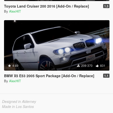
Toyota Land Cruiser 200 2016 [Add-On / Replace]
1.3
By
AlexHIT
4.69
209 370
831
BMW X5 E53 2005 Sport Package [Add-On / Replace]
1.1
By
AlexHIT
Designed in Alderney
Made in Los Santos