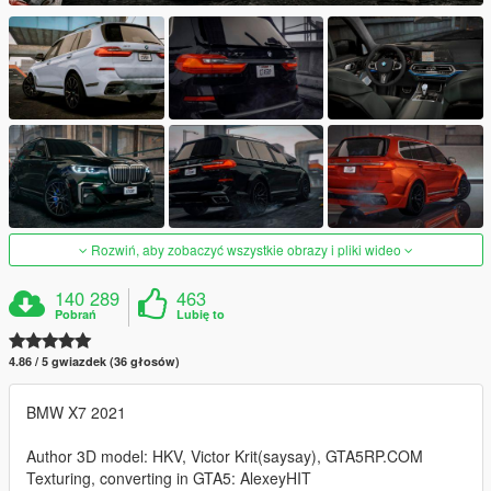
Rozwiń, aby zobaczyć wszystkie obrazy i pliki wideo
140 289
463
Pobrań
Lubię to
4.86 / 5 gwiazdek (36 głosów)
BMW X7 2021
Author 3D model: HKV, Victor Krit(saysay), GTA5RP.COM
Texturing, converting in GTA5: AlexeyHIT