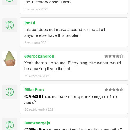
the inventory dosent work
3 września 2021
jrm14
this car does not make a sound for me at all
anyone else have this problem
6 września 2021
60srockandroll
Yeah there's no sound. Everything else works, would
be amazing if you fix that.
19 września 2021
Mike Furs
@AlexHIT
как исправить отсутствие вида от 1-го
лица?
25 października 2021
isaewsergejs
@Mike Furs
редактируй vehicles.meta от другой x7