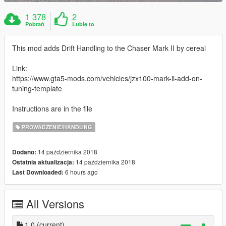
1 378
2
Pobrań
Lubię to
This mod adds Drift Handling to the Chaser Mark II by cereal
Link:
https://www.gta5-mods.com/vehicles/jzx100-mark-ii-add-on-
tuning-template
Instructions are in the file
PROWADZENIE/HANDLING
14 października 2018
Dodano:
14 października 2018
Ostatnia aktualizacja:
6 hours ago
Last Downloaded:
All Versions
1.0
(current)