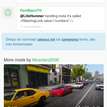
PattiBjarniTH
@LilleHummer
handling.meta it's called
<fSteeringLock value="numbers" />
17 września 2020
Dołącz do rozmowy!
zaloguj się
lub
zarejestruj
konto, aby
móc komentować.
More mods by
Mcarden2006
: