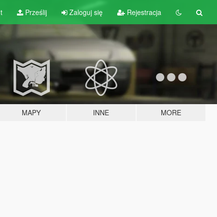
t
Prześlij
Zaloguj się
Rejestracja
MAPY
INNE
MORE