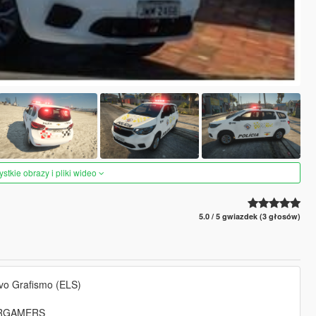
tkie obrazy i pliki wideo
5.0 / 5 gwiazdek (3 głosów)
vo Grafismo (ELS)
YBRGAMERS