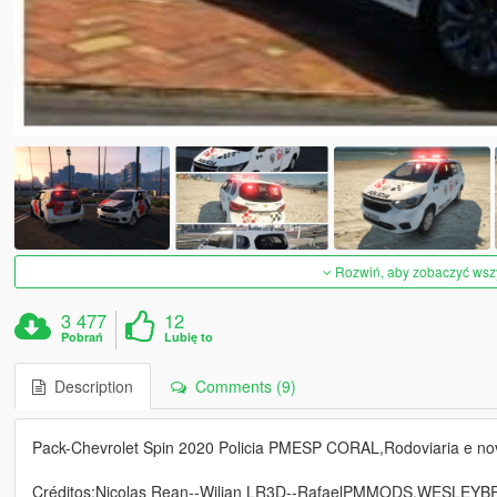
Rozwiń, aby zobaczyć wszys
3 477
12
Pobrań
Lubię to
Description
Comments (9)
Pack-Chevrolet Spin 2020 Policia PMESP CORAL,Rodoviaria e no
Créditos:Nicolas Rean--Wilian LR3D--RafaelPMMODS,WESLE