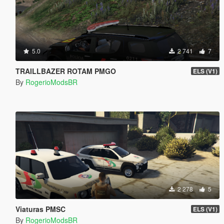
5.0
2 741
7
TRAILLBAZER ROTAM PMGO
ELS (V1)
By
RogerioModsBR
2 278
5
Viaturas PMSC
ELS (V1)
By
RogerioModsBR