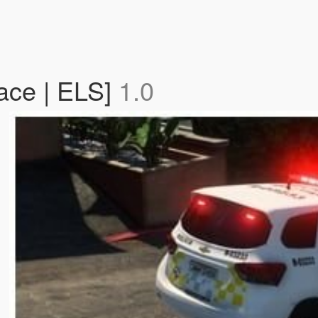
ace | ELS]
1.0