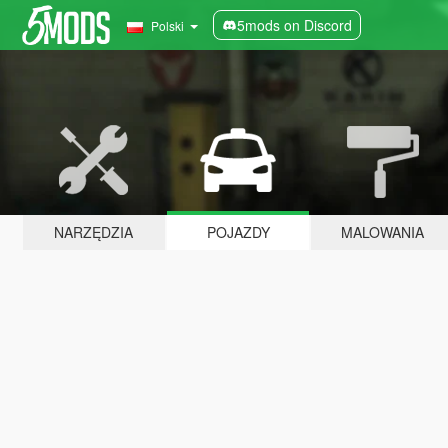
5mods on Discord
Polski
NARZĘDZIA
POJAZDY
MALOWANIA