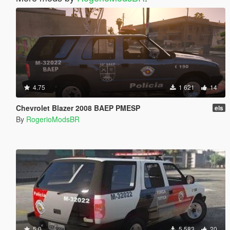
4.75
1 621
14
Chevrolet Blazer 2008 BAEP PMESP
els
By
RogerioModsBR
5.0
5 583
20