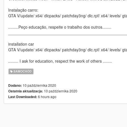
Instalação carro:
GTA V/update/ x64/ dlcpacks/ patchday3ng/ dlc.rpf/ x64/ levels/ gta
.........Peço educação, respeite o trabalho dos outros........
____________________________________________________
installation car
GTA V/update/ x64/ dlcpacks/ patchday3ng/ dlc.rpf/ x64/ levels/ gta
......... I ask for education, respect the work of others ........
SAMOCHÓD
10 października 2020
Dodano:
10 października 2020
Ostatnia aktualizacja:
6 hours ago
Last Downloaded: