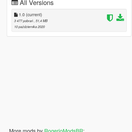
All Versions
1.0
(current)
3 477 pobrań
, 51,4 MB
10 października 2020
More mods by
RogerioModsBR
: