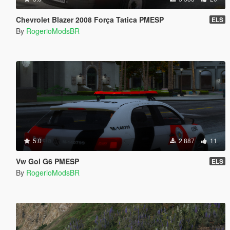
Chevrolet Blazer 2008 Força Tatica PMESP
ELS
By
RogerioModsBR
5.0
2 887
11
Vw Gol G6 PMESP
ELS
By
RogerioModsBR