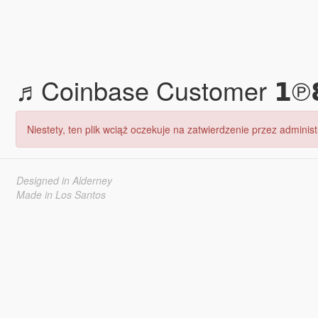
♬Coinbase Customer 𝟭℗𝟴
Niestety, ten plik wciąż oczekuje na zatwierdzenie przez adminis
Designed in Alderney
Made in Los Santos