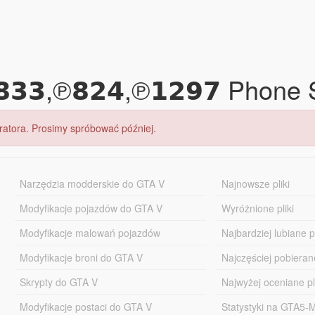
𝟯,℗𝟴𝟮𝟰,℗𝟭𝟮𝟵𝟳 Phone
tratora. Prosimy spróbować później.
Narzędzia modderskie do GTA V
Najnowsze pliki
Modyfikacje pojazdów do GTA V
Wyróżnione pliki
Modyfikacje malowań pojazdów
Najbardziej lubiane pl
Modyfikacje broni do GTA V
Najczęściej pobierane
Skrypty do GTA V
Najwyżej oceniane pl
Modyfikacje postaci do GTA V
Statystyki na GTA5