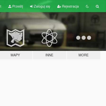
t
Prześlij
Zaloguj się
Rejestracja
MAPY
INNE
MORE