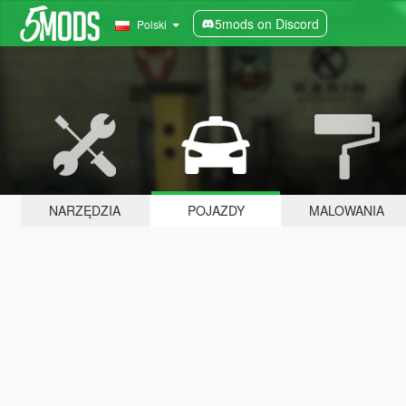
5mods on Discord
Polski
NARZĘDZIA
POJAZDY
MALOWANIA