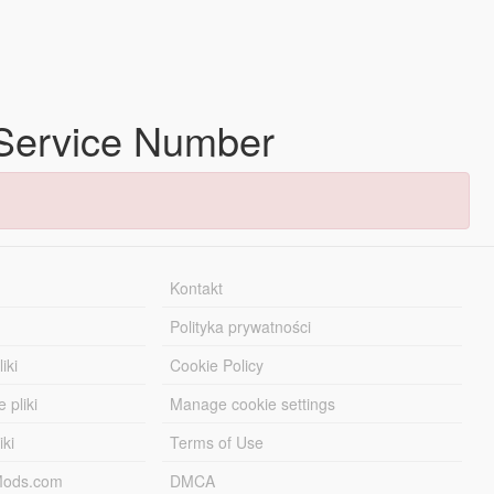
 Service Number
Kontakt
Polityka prywatności
iki
Cookie Policy
 pliki
Manage cookie settings
iki
Terms of Use
-Mods.com
DMCA