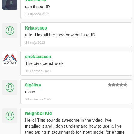
can it seat 6?
2 listopada 2022
Kristo3688
after i install the mod how do i use it?
23 maja 2023
enoklaassen
The oiv doenst work
12 czerwca 2023
8ig80ss
nicee
23 września 2023
Neighbor Kid
Hello! This sounds awesome in the video. I've
installed it and i don't understand how to use it. I've
tried typing in tacumminsb for input model for engine