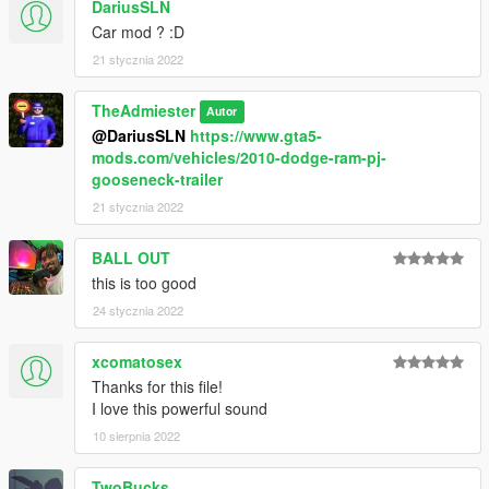
DariusSLN
Car mod ? :D
21 stycznia 2022
TheAdmiester
Autor
@DariusSLN
https://www.gta5-
mods.com/vehicles/2010-dodge-ram-pj-
gooseneck-trailer
21 stycznia 2022
BALL OUT
this is too good
24 stycznia 2022
xcomatosex
Thanks for this file!
I love this powerful sound
10 sierpnia 2022
TwoBucks