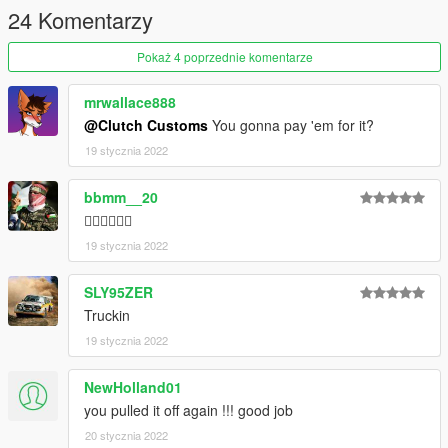
24 Komentarzy
Pokaż 4 poprzednie komentarze
mrwallace888
@Clutch Customs
You gonna pay 'em for it?
19 stycznia 2022
bbmm__20
👍🏽👍🏽👍🏽
19 stycznia 2022
SLY95ZER
Truckin
19 stycznia 2022
NewHolland01
you pulled it off again !!! good job
20 stycznia 2022