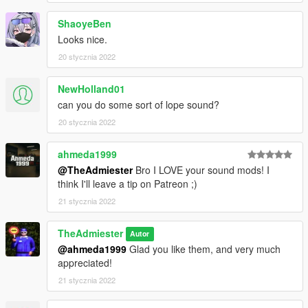
ShaoyeBen
Looks nice.
20 stycznia 2022
NewHolland01
can you do some sort of lope sound?
20 stycznia 2022
ahmeda1999
@TheAdmiester
Bro I LOVE your sound mods! I
think I'll leave a tip on Patreon ;)
21 stycznia 2022
TheAdmiester
Autor
@ahmeda1999
Glad you like them, and very much
appreciated!
21 stycznia 2022