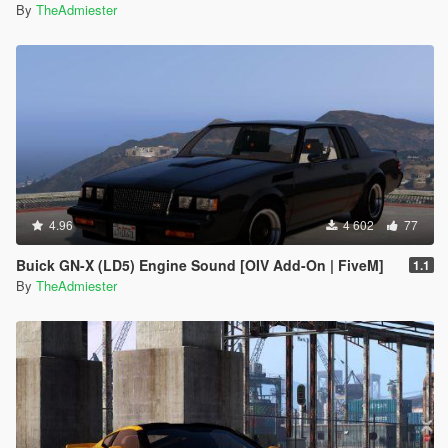
By
TheAdmiester
4.96
4 602
77
Buick GN-X (LD5) Engine Sound [OIV Add-On | FiveM]
1.1
By
TheAdmiester