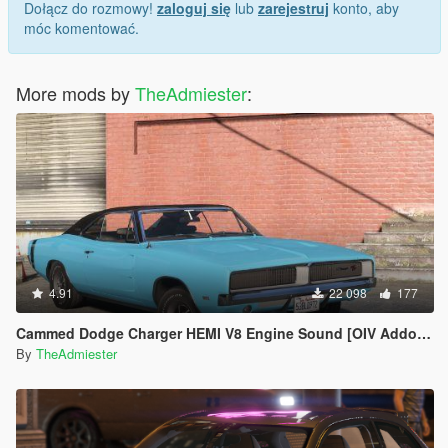
Dołącz do rozmowy!
zaloguj się
lub
zarejestruj
konto, aby
móc komentować.
More mods by
TheAdmiester
:
4.91
22 098
177
Cammed Dodge Charger HEMI V8 Engine Sound [OIV Addon | FiveM]
By
TheAdmiester