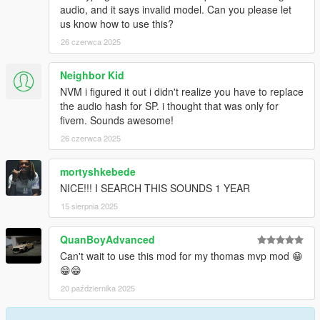
audio, and it says invalid model. Can you please let
us know how to use this?
26 czerwca 2025
Neighbor Kid
NVM i figured it out i didn't realize you have to replace
the audio hash for SP. i thought that was only for
fivem. Sounds awesome!
26 czerwca 2025
mortyshkebede
NICE!!! I SEARCH THIS SOUNDS 1 YEAR
15 sierpnia 2025
QuanBoyAdvanced
Can't wait to use this mod for my thomas mvp mod 😁
😁😁
20 października 2025