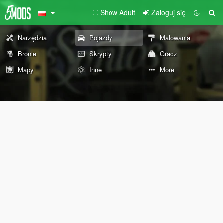
Show Adult
Zaloguj się
Narzędzia
Pojazdy
Malowania
Bronie
Skrypty
Gracz
Mapy
Inne
More