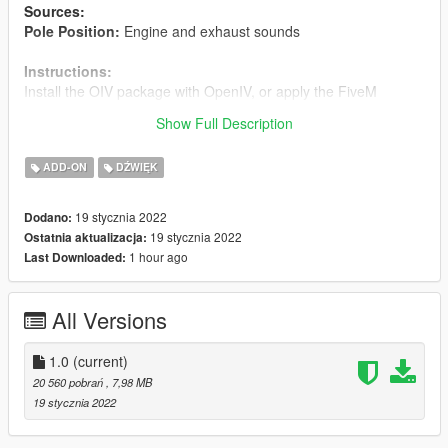
Sources:
Pole Position:
Engine and exhaust sounds
Instructions:
Install the OIV package with OpenIV, or apply the FiveM
resource to your server, then simply use the audioNameHash
Show Full Description
entry of
tacumminsb
on any vehicle.
ADD-ON
DŹWIĘK
19 stycznia 2022
Dodano:
19 stycznia 2022
Ostatnia aktualizacja:
1 hour ago
Last Downloaded:
All Versions
1.0
(current)
20 560 pobrań
, 7,98 MB
19 stycznia 2022