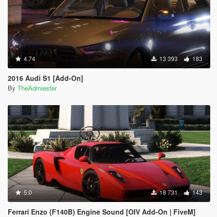
4.74
13 393
183
2016 Audi S1 [Add-On]
By
TheAdmiester
5.0
18 731
143
Ferrari Enzo (F140B) Engine Sound [OIV Add-On | FiveM]