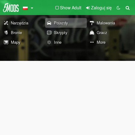
Show Adult
Zaloguj się
Narzędzia
Pojazdy
Malowania
Bronie
Skrypty
Gracz
Mapy
Inne
More