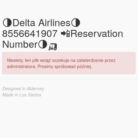
🌗Delta Airlines🌗
8556641907 📲Reservation
Number🌗🛺
Niestety, ten plik wciąż oczekuje na zatwierdzenie przez
administratora. Prosimy spróbować później.
Designed in Alderney
Made in Los Santos