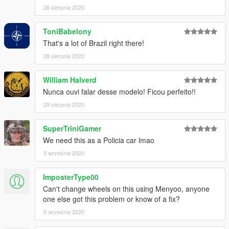
-
Eu
: Modelo feito do 0, importação, textura dos faróis
26 sierpnia 2020
-
Rockstar Games
: Partes compartilhadas
-
Eddlm
: Dados de handling
ToniBabelony
-
Valante Luize Sushi
: Fotos
-
ToniBabelony
: Fotos (Nota: confira o mangá dele,
That's a lot of Brazil right there!
Star🟊Screamers. É ótimo.)
28 sierpnia 2020
-
GuywiththeJordan1s
: Descrição (em inglês), fotos
William Halverd
Instruções de Instalação
Nunca ouvi falar desse modelo! Ficou perfeito!!
-
Coloque a pasta "spcarumba" em
mods\update\x64\dlcpacks
29 sierpnia 2020
-
Adicione esta linha -> dlcpacks:\spcarumba\ em
dlclist.xml (mods\update\update.rpf\common\data)
SuperTriniGamer
We need this as a Policia car lmao
Aproveite.
3 września 2020
ImposterType00
Can't change wheels on this using Menyoo, anyone
one else got this problem or know of a fix?
5 września 2020