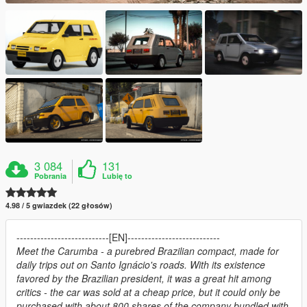
3 084
131
Pobrania
Lubię to
4.98 / 5 gwiazdek (22 głosów)
---------------------------[EN]---------------------------
Meet the Carumba - a purebred Brazilian compact, made for
daily trips out on Santo Ignácio's roads. With its existence
favored by the Brazilian president, it was a great hit among
critics - the car was sold at a cheap price, but it could only be
purchased with about 800 shares of the company bundled with