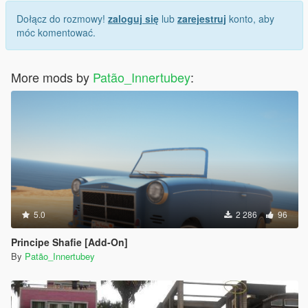
Dołącz do rozmowy!
zaloguj się
lub
zarejestruj
konto, aby
móc komentować.
More mods by
Patão_Innertubey
:
5.0
2 286
96
Principe Shafie [Add-On]
By
Patão_Innertubey