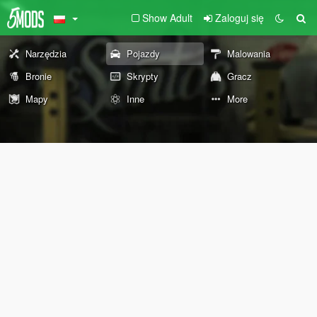
Show Adult
Zaloguj się
Narzędzia
Pojazdy
Malowania
Bronie
Skrypty
Gracz
Mapy
Inne
More