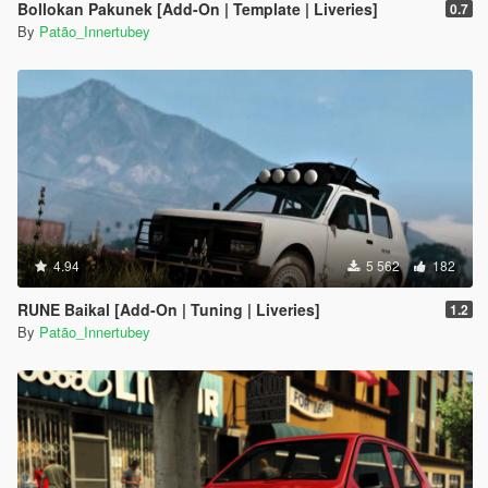
Bollokan Pakunek [Add-On | Template | Liveries]
0.7
By
Patão_Innertubey
4.94
5 562
182
RUNE Baikal [Add-On | Tuning | Liveries]
1.2
By
Patão_Innertubey