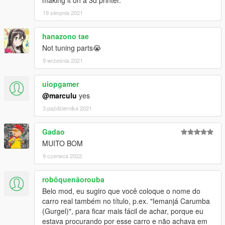
making it on a 3d printer.
19 sierpnia 2021
hanazono tae
Not tuning parts😭
9 września 2021
uiopgamer
@marculu
yes
3 października 2021
Gadao
MUITO BOM
9 czerwca 2022
robôquenãorouba
Belo mod, eu sugiro que você coloque o nome do
carro real também no título, p.ex. "Iemanjá Carumba
(Gurgel)", para ficar mais fácil de achar, porque eu
estava procurando por esse carro e não achava em