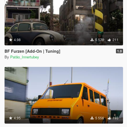
4.98
5 570
211
BF Furzen [Add-On | Tuning]
1.0
By
Patão_Innertubey
4.95
5 556
193