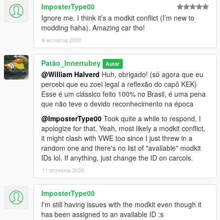
ImposterType00
Ignore me. I think it’s a modkit conflict (I’m new to
modding haha). Amazing car tho!
8 września 2020
Patão_Innertubey
Autor
@William Halverd
Huh, obrigado! (só agora que eu
percebi que eu zoei legal a reflexão do capô KEK)
Esse é um clássico feito 100% no Brasil, é uma pena
que não teve o devido reconhecimento na época
@ImposterType00
Took quite a while to respond, I
apologize for that. Yeah, most likely a modkit conflict,
it might clash with VWE too since I just threw in a
random one and there's no list of "avaliable" modkit
IDs lol. If anything, just change the ID on carcols.
11 września 2020
ImposterType00
I'm still having issues with the modkit even though it
has been assigned to an available ID :s