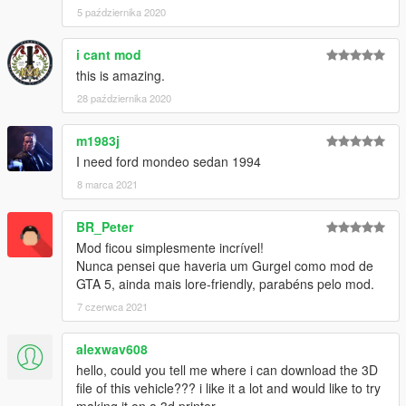
5 października 2020
i cant mod
this is amazing.
28 października 2020
m1983j
I need ford mondeo sedan 1994
8 marca 2021
BR_Peter
Mod ficou simplesmente incrível!
Nunca pensei que haveria um Gurgel como mod de
GTA 5, ainda mais lore-friendly, parabéns pelo mod.
7 czerwca 2021
alexwav608
hello, could you tell me where i can download the 3D
file of this vehicle??? i like it a lot and would like to try