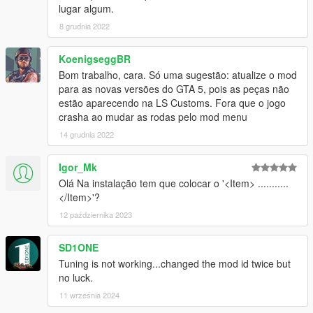
lugar algum.
8 grudnia 2022
KoenigseggBR
Bom trabalho, cara. Só uma sugestão: atualize o mod
para as novas versões do GTA 5, pois as peças não
estão aparecendo na LS Customs. Fora que o jogo
crasha ao mudar as rodas pelo mod menu
14 grudnia 2022
Igor_Mk
Olá Na instalação tem que colocar o '<Item> ...........
</Item>'?
12 października 2023
SD1ONE
Tuning is not working...changed the mod id twice but
no luck.
11 września 2024