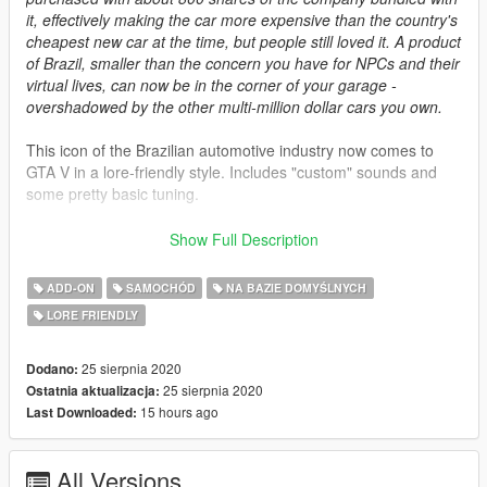
it, effectively making the car more expensive than the country's
cheapest new car at the time, but people still loved it. A product
of Brazil, smaller than the concern you have for NPCs and their
virtual lives, can now be in the corner of your garage -
overshadowed by the other multi-million dollar cars you own.
This icon of the Brazilian automotive industry now comes to
GTA V in a lore-friendly style. Includes "custom" sounds and
some pretty basic tuning.
Credits
Show Full Description
-
Me
: Scratch-made model, porting, light textures
-
Rockstar Games
: Shared bits
ADD-ON
SAMOCHÓD
NA BAZIE DOMYŚLNYCH
-
Eddlm
: Handling data
LORE FRIENDLY
-
Valante Luize Sushi
: Pictures
-
ToniBabelony
: Pictures (Side note: make sure to check his
manga Star🟊Screamers, it's awesome)
25 sierpnia 2020
Dodano:
-
GuywiththeJordan1s
: Description, pictures
25 sierpnia 2020
Ostatnia aktualizacja:
15 hours ago
Last Downloaded:
Install Instructions
-
Put the "spcarumba" folder in mods\update\x64\dlcpacks
All Versions
-
Add this line -> dlcpacks:\spcarumba\ to the dlclist.xml