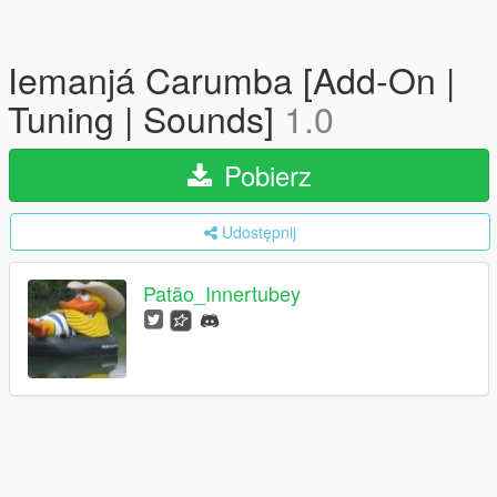
Iemanjá Carumba [Add-On |
Tuning | Sounds]
1.0
Pobierz
Udostępnij
Patão_Innertubey