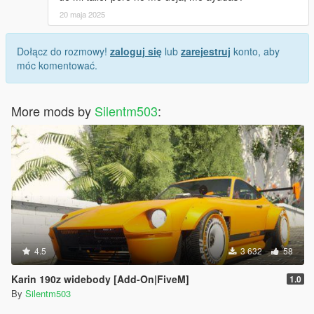
20 maja 2025
Dołącz do rozmowy!
zaloguj się
lub
zarejestruj
konto, aby
móc komentować.
More mods by
Silentm503
:
4.5
3 632
58
Karin 190z widebody [Add-On|FiveM]
1.0
By
Silentm503