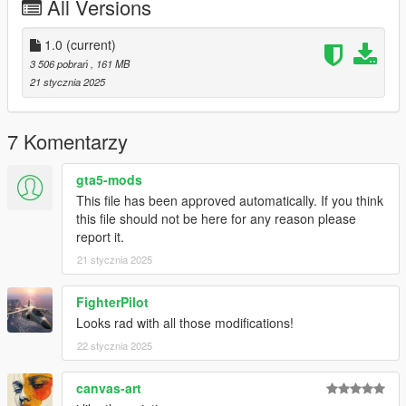
All Versions
this engine sound might not work)
Bugs:
1.0
(current)
-suspension springs has no animation
3 506 pobrań
, 161 MB
-aiming in the rear seat might not work
21 stycznia 2025
Credits:
7 Komentarzy
Silentm503 (Car)
TheAdmiester (Turbo Dump Valve Sound)
gta5-mods
This file has been approved automatically. If you think
this file should not be here for any reason please
report it.
21 stycznia 2025
FighterPilot
Looks rad with all those modifications!
22 stycznia 2025
canvas-art