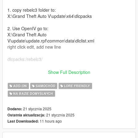
1. copy rebelc3 folder to:
X:\Grand Theft Auto V\update\x64\dlcpacks
2. Use OpenIV go to:
X:\Grand Theft Auto
V\update\update.rpf\common\data\dlclist.xml
right click edit, add new line
dlcpacks:/rebelc3/
This mod features:
Show Full Description
-Custom 6x6 Frame
-Custom interior mod parts
ADD-ON
SAMOCHÓD
LORE FRIENDLY
-Custom Headlight Mod parts
NA BAZIE DOMYŚLNYCH
-6 seater
-Super Charged V8 Engine
-A lot of Custom Mod Parts
21 stycznia 2025
Dodano:
-Livery Template + Liveries
21 stycznia 2025
Ostatnia aktualizacja:
-Can Wheelie with nitro boost
11 hours ago
Last Downloaded:
-Nitro Boost
-New Engine Sound (If you have the rebel coyote mod installed