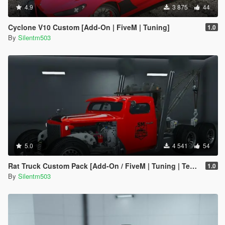
4.9
3 875
44
Cyclone V10 Custom [Add-On | FiveM | Tuning]
1.0
By
Silentm503
5.0
4 541
54
Rat Truck Custom Pack [Add-On / FiveM | Tuning | Template]
1.0
By
Silentm503