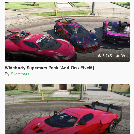
5 745
39
Widebody Supercars Pack [Add-On / FiveM]
By
Silentm503