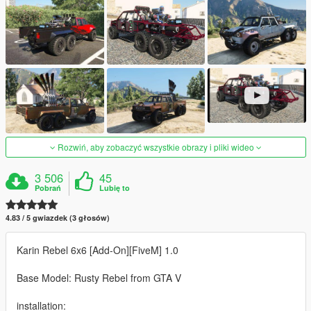
Rozwiń, aby zobaczyć wszystkie obrazy i pliki wideo
3 506
45
Pobrań
Lubię to
4.83 / 5 gwiazdek (3 głosów)
Karin Rebel 6x6 [Add-On][FiveM] 1.0
Base Model: Rusty Rebel from GTA V
installation: