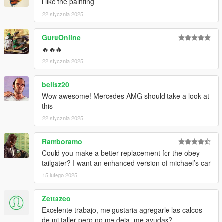
i like the painting
22 stycznia 2025
GuruOnline
🔥🔥🔥
22 stycznia 2025
belisz20
Wow awesome! Mercedes AMG should take a look at
this
22 stycznia 2025
Ramboramo
Could you make a better replacement for the obey
tailgater? I want an enhanced version of michael’s car
15 lutego 2025
Zettazeo
Excelente trabajo, me gustaria agregarle las calcos
de mi taller pero no me deja, me ayudas?