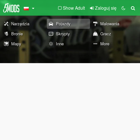
Show Adult
Zaloguj się
Narzędzia
Pojazdy
Malowania
Bronie
Skrypty
Gracz
Mapy
Inne
More