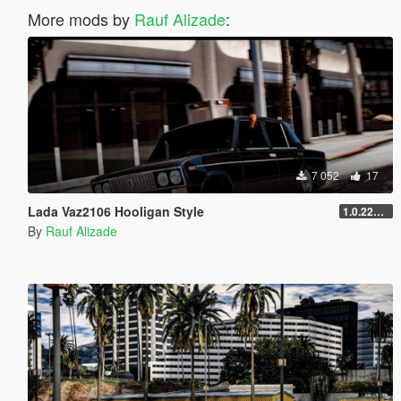
More mods by
Rauf Alizade
:
7 052
17
Lada Vaz2106 Hooligan Style
1.0.2245.0
By
Rauf Alizade