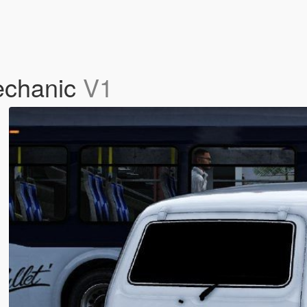
echanic
V1