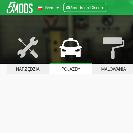
5mods on Discord
Polski
NARZĘDZIA
POJAZDY
MALOWANIA