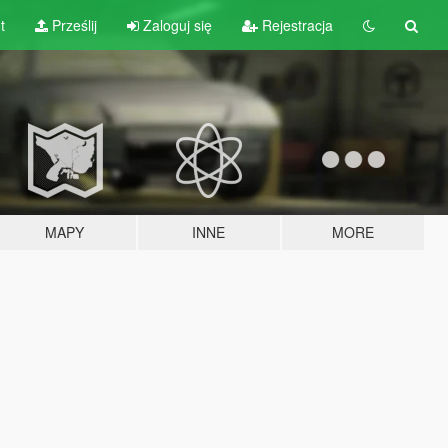
t
Prześlij
Zaloguj się
Rejestracja
MAPY
INNE
MORE