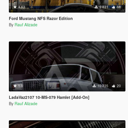
4.63
9 831
68
Ford Mustang NFS Razor Edition
By
Rauf Alizade
5.0
10 235
20
LadaVaz2107 10-MS-079 Hamlet [Add-On]
By
Rauf Alizade