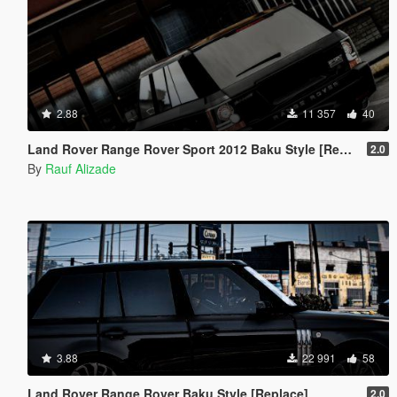
2.88
11 357
40
Land Rover Range Rover Sport 2012 Baku Style [Replace]
2.0
By
Rauf Alizade
3.88
22 991
58
Land Rover Range Rover Baku Style [Replace]
2.0