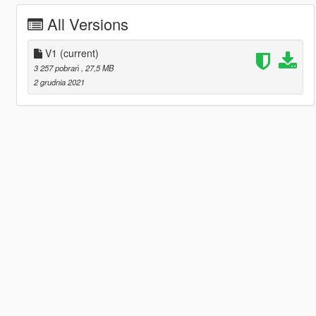
All Versions
V1
(current)
3 257 pobrań
, 27,5 MB
2 grudnia 2021