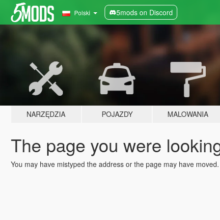
5mods on Discord
Polski
NARZĘDZIA
POJAZDY
MALOWANIA
The page you were looking 
You may have mistyped the address or the page may have moved.