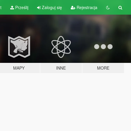
t
Prześlij
Zaloguj się
Rejestracja
MAPY
INNE
MORE